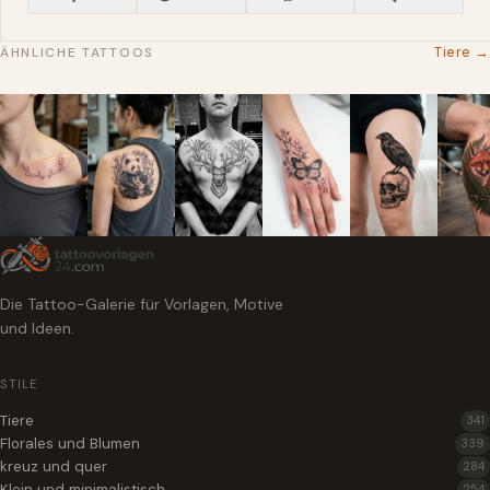
Tiere →
ÄHNLICHE TATTOOS
Die Tattoo-Galerie für Vorlagen, Motive
und Ideen.
STILE
Tiere
341
Florales und Blumen
339
kreuz und quer
284
Klein und minimalistisch
254