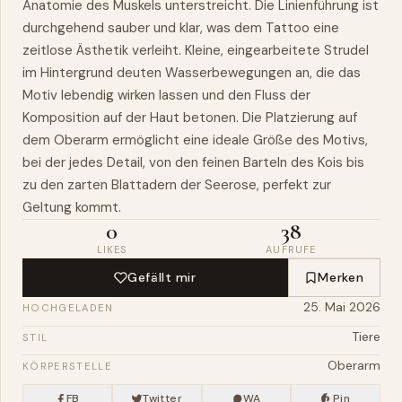
Anatomie des Muskels unterstreicht. Die Linienführung ist
durchgehend sauber und klar, was dem Tattoo eine
zeitlose Ästhetik verleiht. Kleine, eingearbeitete Strudel
im Hintergrund deuten Wasserbewegungen an, die das
Motiv lebendig wirken lassen und den Fluss der
Komposition auf der Haut betonen. Die Platzierung auf
dem Oberarm ermöglicht eine ideale Größe des Motivs,
bei der jedes Detail, von den feinen Barteln des Kois bis
zu den zarten Blattadern der Seerose, perfekt zur
Geltung kommt.
0
38
LIKES
AUFRUFE
Gefällt mir
Merken
25. Mai 2026
HOCHGELADEN
Tiere
STIL
Oberarm
KÖRPERSTELLE
FB
Twitter
WA
Pin