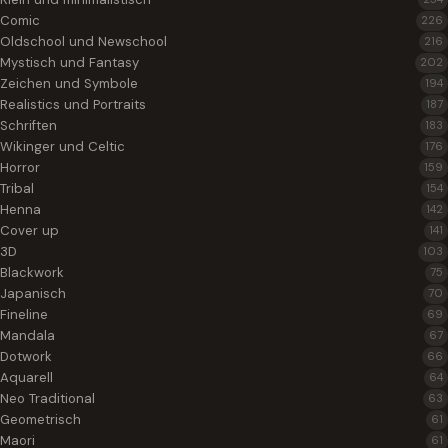
Comic
226
Oldschool und Newschool
216
Mystisch und Fantasy
202
Zeichen und Symbole
194
Realistics und Portraits
187
Schriften
183
Wikinger und Celtic
176
Horror
159
Tribal
154
Henna
142
Cover up
141
3D
103
Blackwork
75
Japanisch
70
Fineline
69
Mandala
67
Dotwork
66
Aquarell
64
Neo Traditional
63
Geometrisch
61
Maori
61