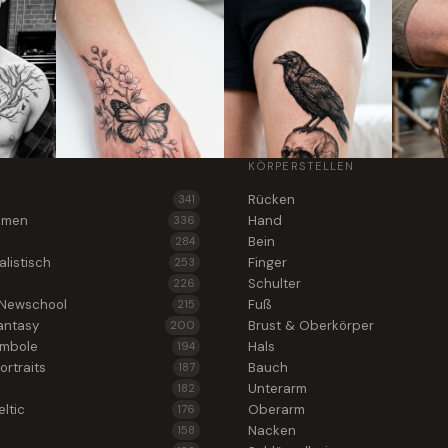
KÖRPERSTELLEN
Rücken
341
lumen
Hand
336
Bein
284
alistisch
Finger
253
Schulter
226
 Newschool
Fuß
215
antasy
Brust & Oberkörper
200
ymbole
Hals
194
ortraits
Bauch
187
Unterarm
182
ltic
Oberarm
176
Nacken
158