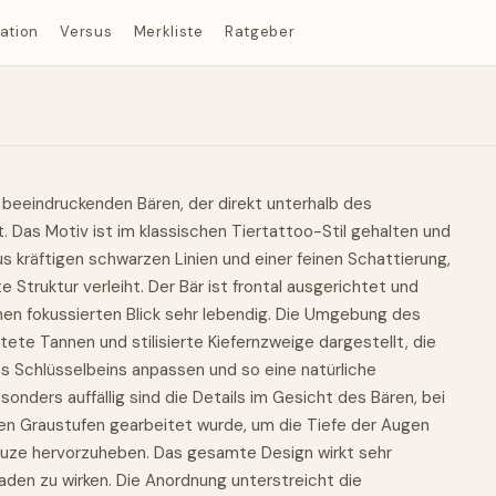
ration
Versus
Merkliste
Ratgeber
 beeindruckenden Bären, der direkt unterhalb des
st. Das Motiv ist im klassischen Tiertattoo-Stil gehalten und
s kräftigen schwarzen Linien und einer feinen Schattierung,
e Struktur verleiht. Der Bär ist frontal ausgerichtet und
nen fokussierten Blick sehr lebendig. Die Umgebung des
ete Tannen und stilisierte Kiefernzweige dargestellt, die
es Schlüsselbeins anpassen und so eine natürliche
sonders auffällig sind die Details im Gesicht des Bären, bei
en Graustufen gearbeitet wurde, um die Tiefe der Augen
auze hervorzuheben. Das gesamte Design wirkt sehr
aden zu wirken. Die Anordnung unterstreicht die