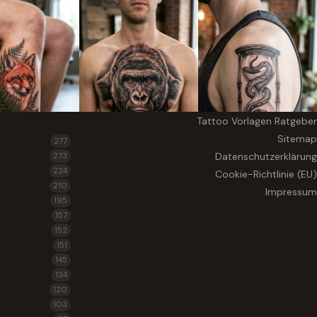
Tattoo Vorlagen Ratgeber
Sitemap
277
Datenschutzerklärung
273
224
Cookie-Richtlinie (EU)
210
Impressum
195
157
152
151
145
134
120
103