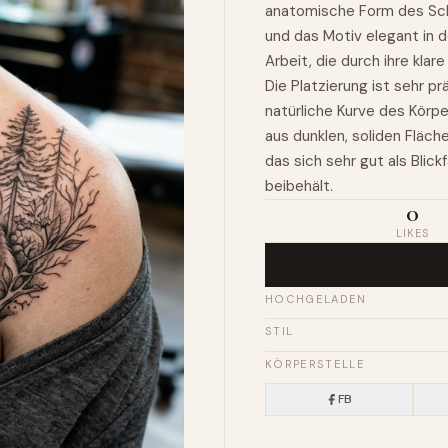
anatomische Form des Schlü
und das Motiv elegant in 
Arbeit, die durch ihre kla
Die Platzierung ist sehr pr
natürliche Kurve des Körpe
aus dunklen, soliden Fläch
das sich sehr gut als Bli
beibehält.
0
LIKES
HOCHGELADEN
STIL
KÖRPERSTELLE
FB