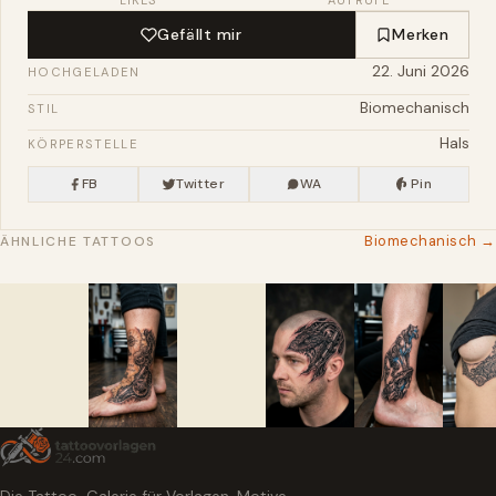
Gefällt mir
Merken
22. Juni 2026
HOCHGELADEN
Biomechanisch
STIL
Hals
KÖRPERSTELLE
FB
Twitter
WA
Pin
Biomechanisch →
ÄHNLICHE TATTOOS