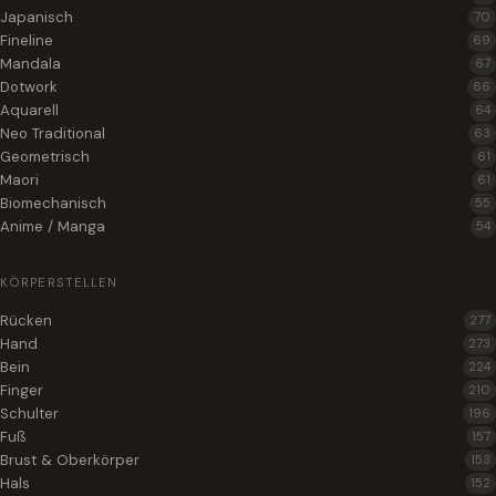
Japanisch
70
Fineline
69
Mandala
67
Dotwork
66
Aquarell
64
Neo Traditional
63
Geometrisch
61
Maori
61
Biomechanisch
55
Anime / Manga
54
KÖRPERSTELLEN
Rücken
277
Hand
273
Bein
224
Finger
210
Schulter
196
Fuß
157
Brust & Oberkörper
153
Hals
152