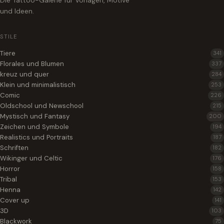
Die Tattoo-Galerie für Vorlagen, Motive
und Ideen.
STILE
Tiere
341
Florales und Blumen
337
kreuz und quer
284
Klein und minimalistisch
253
Comic
226
Oldschool und Newschool
215
Mystisch und Fantasy
200
Zeichen und Symbole
194
Realistics und Portraits
187
Schriften
182
Wikinger und Celtic
176
Horror
158
Tribal
153
Henna
142
Cover up
141
3D
103
Blackwork
75