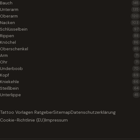
Bauch
145
Unterarm
135
Oberarm
120
Nacken
103
Schlüsselbein
97
Rippen
88
Knöchel
86
Oberschenkel
85
Arm
71
Ohr
71
Underboob
70
Kopf
69
Kniekehle
66
Steißbein
64
Unterlippe
45
Tattoo Vorlagen Ratgeber
Sitemap
Datenschutzerklärung
Cookie-Richtlinie (EU)
Impressum