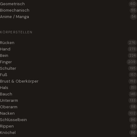
Geometrisch
60
Biomechanisch
55
Anime / Manga
54
KÖRPERSTELLEN
Rücken
276
Hand
273
Bein
224
Finger
209
Schulter
195
Fuß
157
Brust & Oberkörper
152
Hals
151
Bauch
145
Unterarm
133
Oberarm
118
Nacken
102
Schlüsselbein
96
Rippen
87
Knöchel
86