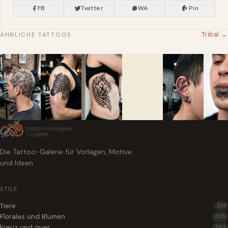
FB
Twitter
WA
Pin
Tribal →
ÄHNLICHE TATTOOS
Die Tattoo-Galerie für Vorlagen, Motive
und Ideen.
STILE
Tiere
341
Florales und Blumen
335
kreuz und quer
283