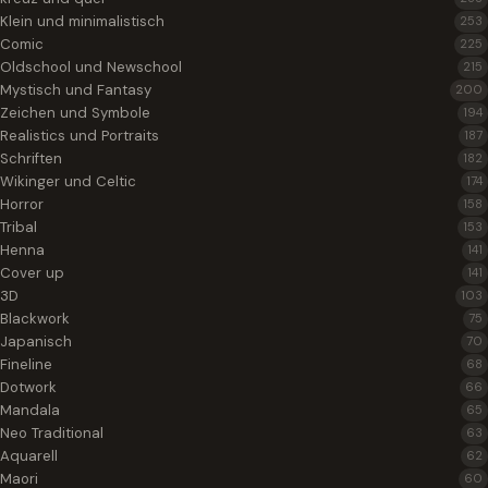
Klein und minimalistisch
253
Comic
225
Oldschool und Newschool
215
Mystisch und Fantasy
200
Zeichen und Symbole
194
Realistics und Portraits
187
Schriften
182
Wikinger und Celtic
174
Horror
158
Tribal
153
Henna
141
Cover up
141
3D
103
Blackwork
75
Japanisch
70
Fineline
68
Dotwork
66
Mandala
65
Neo Traditional
63
Aquarell
62
Maori
60