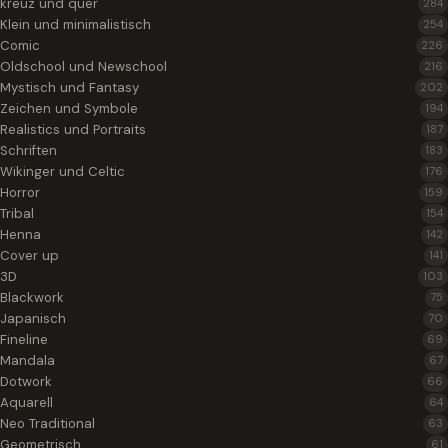
kreuz und quer
284
Klein und minimalistisch
254
Comic
226
Oldschool und Newschool
216
Mystisch und Fantasy
202
Zeichen und Symbole
194
Realistics und Portraits
187
Schriften
183
Wikinger und Celtic
176
Horror
159
Tribal
154
Henna
142
Cover up
141
3D
103
Blackwork
75
Japanisch
70
Fineline
69
Mandala
67
Dotwork
66
Aquarell
64
Neo Traditional
63
Geometrisch
61