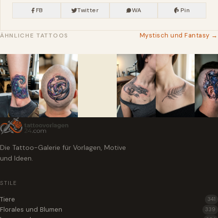
FB
Twitter
WA
Pin
Mystisch und Fantasy →
ÄHNLICHE TATTOOS
Die Tattoo-Galerie für Vorlagen, Motive
und Ideen.
STILE
Tiere
341
Florales und Blumen
339