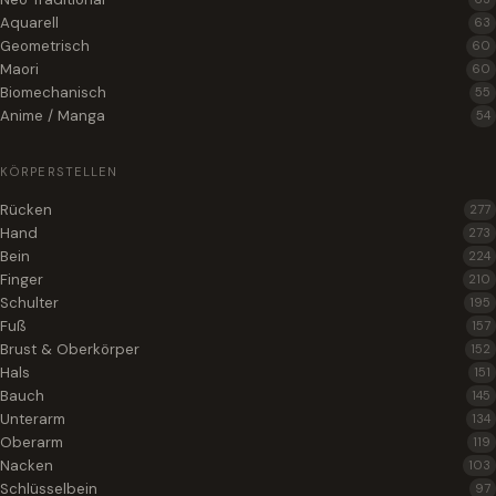
Aquarell
63
Geometrisch
60
Maori
60
Biomechanisch
55
Anime / Manga
54
KÖRPERSTELLEN
Rücken
277
Hand
273
Bein
224
Finger
210
Schulter
195
Fuß
157
Brust & Oberkörper
152
Hals
151
Bauch
145
Unterarm
134
Oberarm
119
Nacken
103
Schlüsselbein
97