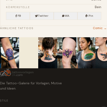
Bein
KÖRPERSTELLE
FB
Twitter
WA
Pin
Comic →
ÄHNLICHE TATTOOS
Die Tattoo-Galerie für Vorlagen, Motive
und Ideen.
STILE