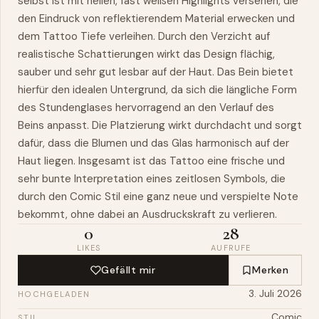
selbst ist mit hellen, fast weißen Highlights versehen, die
den Eindruck von reflektierendem Material erwecken und
dem Tattoo Tiefe verleihen. Durch den Verzicht auf
realistische Schattierungen wirkt das Design flächig,
sauber und sehr gut lesbar auf der Haut. Das Bein bietet
hierfür den idealen Untergrund, da sich die längliche Form
des Stundenglases hervorragend an den Verlauf des
Beins anpasst. Die Platzierung wirkt durchdacht und sorgt
dafür, dass die Blumen und das Glas harmonisch auf der
Haut liegen. Insgesamt ist das Tattoo eine frische und
sehr bunte Interpretation eines zeitlosen Symbols, die
durch den Comic Stil eine ganz neue und verspielte Note
bekommt, ohne dabei an Ausdruckskraft zu verlieren.
0
28
LIKES
AUFRUFE
Gefällt mir
Merken
3. Juli 2026
HOCHGELADEN
Comic
STIL