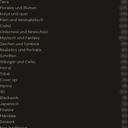
Tiere
341
Florales und Blumen
335
kreuz und quer
284
Klein und minimalistisch
253
Comic
226
Oldschool und Newschool
215
Mystisch und Fantasy
200
Zeichen und Symbole
194
Realistics und Portraits
187
Schriften
182
Wikinger und Celtic
176
Horror
158
Tribal
153
Cover up
141
Henna
141
3D
103
Blackwork
75
Japanisch
70
Fineline
69
Mandala
67
Dotwork
66
Neo Traditional
63