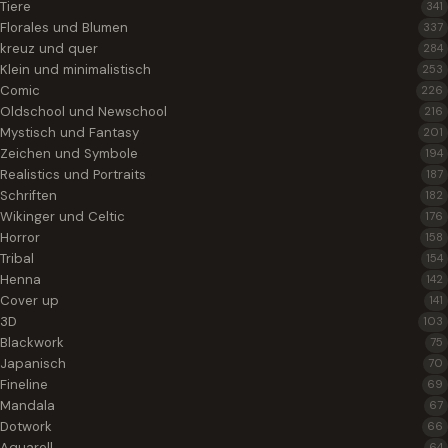
Tiere
341
Florales und Blumen
337
kreuz und quer
284
Klein und minimalistisch
253
Comic
226
Oldschool und Newschool
216
Mystisch und Fantasy
201
Zeichen und Symbole
194
Realistics und Portraits
187
Schriften
182
Wikinger und Celtic
176
Horror
158
Tribal
154
Henna
142
Cover up
141
3D
103
Blackwork
75
Japanisch
70
Fineline
69
Mandala
67
Dotwork
66
Aquarell
64