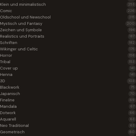
Klein und minimalistisch
253
Comic
226
Oldschool und Newschool
215
Mystisch und Fantasy
200
Zeichen und Symbole
194
Realistics und Portraits
187
Schriften
182
Wikinger und Celtic
175
Horror
158
Tribal
153
Cover up
141
Henna
141
3D
103
Blackwork
75
Japanisch
70
Fineline
69
Mandala
67
Dotwork
66
Aquarell
63
Neo Traditional
63
Geometrisch
60