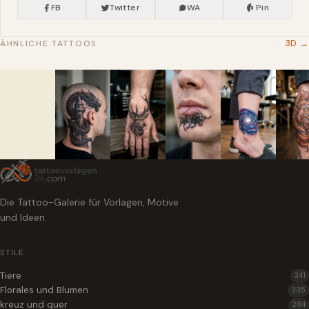
FB
Twitter
WA
Pin
3D →
ÄHNLICHE TATTOOS
Die Tattoo-Galerie für Vorlagen, Motive
und Ideen.
STILE
Tiere
341
Florales und Blumen
335
kreuz und quer
284