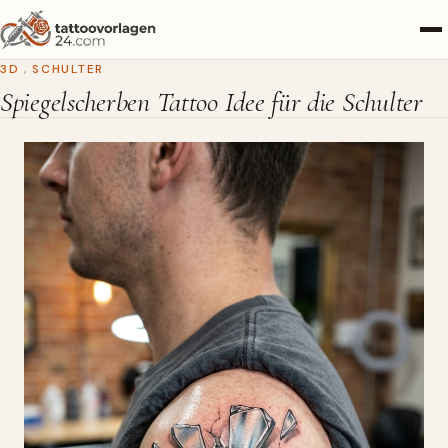
3D
,
SCHULTER
Spiegelscherben Tattoo Idee für die Schulter