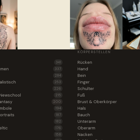
KÖRPERSTELLEN
Rücken
341
lumen
Hand
337
Bein
284
alistisch
Finger
253
Schulter
226
 Newschool
Fuß
215
antasy
Brust & Oberkörper
200
ymbole
Hals
194
ortraits
Bauch
187
Unterarm
182
ltic
Oberarm
176
Nacken
158