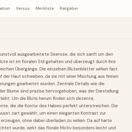
ration
Versus
Merkliste
Ratgeber
kunstvoll ausgearbeitete Seerose, die sich sanft um den
lüte ist im floralen Stil gehalten und überzeugt durch ihre
ichen Übergänge. Die einzelnen Blütenblätter wirken fast
auf der Haut schweben, da sie mit einer Mischung aus feinen
erungen gearbeitet wurden. Zentrale Details wie die
der Blume sind präzise hervorgehoben, was der Darstellung
leiht. Um die Blüte herum finden sich dezente,
e, die die Kontur des Halses perfekt unterstreichen. Die
wusst zart gewählt, um einen eleganten Kontrast zur
erzeugen, ohne dabei überladen zu wirken. Da auf harte
htet wurde, wirkt das florale Motiv besonders leicht und