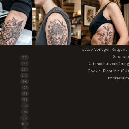
Tattoo Vorlagen Ratgeber
Sitemap
277
Datenschutzerklärung
273
224
Cookie-Richtlinie (EU)
210
Impressum
196
157
153
152
145
135
120
104