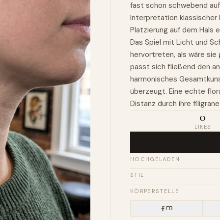
fast schon schwebend auf 
Interpretation klassischer
Platzierung auf dem Hals ei
Das Spiel mit Licht und Sc
hervortreten, als wäre si
passt sich fließend den a
harmonisches Gesamtkunstw
überzeugt. Eine echte flor
Distanz durch ihre filigran
0
LIKES
HOCHGELADEN
STIL
KÖRPERSTELLE
FB