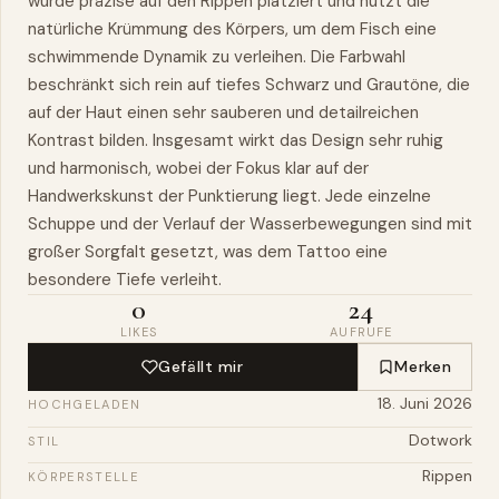
wurde präzise auf den Rippen platziert und nutzt die
natürliche Krümmung des Körpers, um dem Fisch eine
schwimmende Dynamik zu verleihen. Die Farbwahl
beschränkt sich rein auf tiefes Schwarz und Grautöne, die
auf der Haut einen sehr sauberen und detailreichen
Kontrast bilden. Insgesamt wirkt das Design sehr ruhig
und harmonisch, wobei der Fokus klar auf der
Handwerkskunst der Punktierung liegt. Jede einzelne
Schuppe und der Verlauf der Wasserbewegungen sind mit
großer Sorgfalt gesetzt, was dem Tattoo eine
besondere Tiefe verleiht.
0
24
LIKES
AUFRUFE
Gefällt mir
Merken
18. Juni 2026
HOCHGELADEN
Dotwork
STIL
Rippen
KÖRPERSTELLE