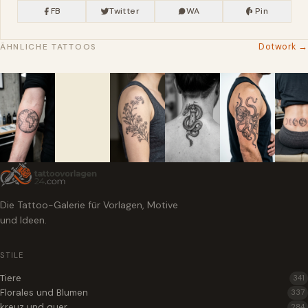
FB
Twitter
WA
Pin
Dotwork →
ÄHNLICHE TATTOOS
Die Tattoo-Galerie für Vorlagen, Motive
und Ideen.
STILE
Tiere
341
Florales und Blumen
337
kreuz und quer
284