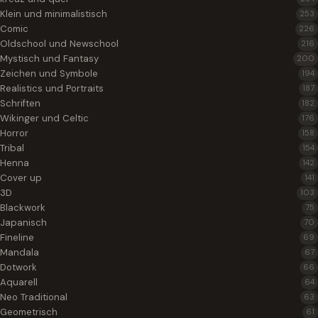
Klein und minimalistisch
253
Comic
226
Oldschool und Newschool
216
Mystisch und Fantasy
200
Zeichen und Symbole
194
Realistics und Portraits
187
Schriften
182
Wikinger und Celtic
176
Horror
158
Tribal
154
Henna
142
Cover up
141
3D
103
Blackwork
75
Japanisch
70
Fineline
69
Mandala
67
Dotwork
66
Aquarell
64
Neo Traditional
63
Geometrisch
61