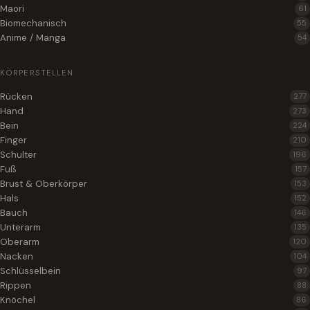
Maori
61
Biomechanisch
55
Anime / Manga
54
KÖRPERSTELLEN
Rücken
277
Hand
273
Bein
224
Finger
210
Schulter
196
Fuß
157
Brust & Oberkörper
153
Hals
152
Bauch
146
Unterarm
135
Oberarm
120
Nacken
104
Schlüsselbein
97
Rippen
88
Knöchel
86