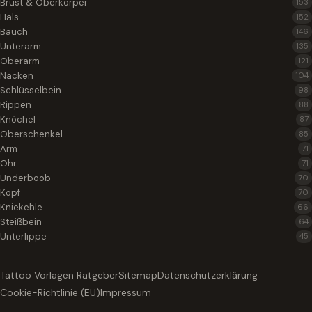
Brust & Oberkörper
153
Hals
152
Bauch
146
Unterarm
135
Oberarm
121
Nacken
104
Schlüsselbein
98
Rippen
88
Knöchel
87
Oberschenkel
85
Arm
71
Ohr
71
Underboob
70
Kopf
70
Kniekehle
66
Steißbein
64
Unterlippe
45
Tattoo Vorlagen Ratgeber
Sitemap
Datenschutzerklärung
Cookie-Richtlinie (EU)
Impressum