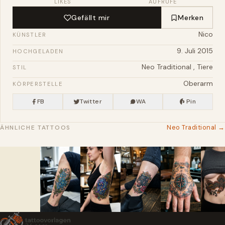
LIKES
AUFRUFE
Gefällt mir
Merken
Nico
KÜNSTLER
9. Juli 2015
HOCHGELADEN
Neo Traditional
,
Tiere
STIL
Oberarm
KÖRPERSTELLE
FB
Twitter
WA
Pin
Neo Traditional →
ÄHNLICHE TATTOOS