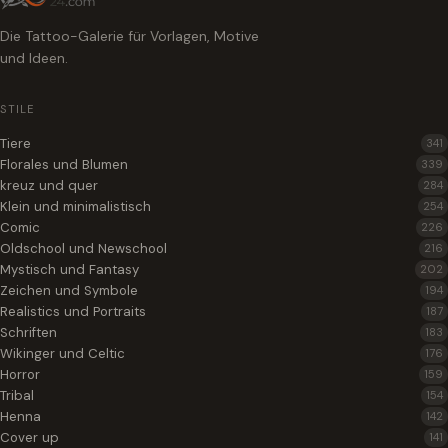
Die Tattoo-Galerie für Vorlagen, Motive
und Ideen.
STILE
Tiere
341
Florales und Blumen
339
kreuz und quer
284
Klein und minimalistisch
254
Comic
226
Oldschool und Newschool
216
Mystisch und Fantasy
202
Zeichen und Symbole
194
Realistics und Portraits
187
Schriften
183
Wikinger und Celtic
176
Horror
159
Tribal
154
Henna
142
Cover up
141