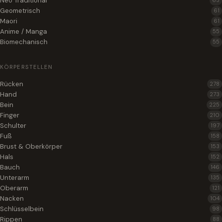
Neo Traditional
63
Geometrisch
61
Maori
61
Anime / Manga
55
Biomechanisch
55
KÖRPERSTELLEN
Rücken
278
Hand
273
Bein
225
Finger
210
Schulter
197
Fuß
158
Brust & Oberkörper
153
Hals
152
Bauch
146
Unterarm
135
Oberarm
121
Nacken
104
Schlüsselbein
98
Rippen
88