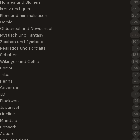
Florales und Blumen
339
kreuz und quer
284
Klein und minimalistisch
254
Comic
226
Oldschool und Newschool
216
Mystisch und Fantasy
202
Zeichen und Symbole
194
Realistics und Portraits
187
Schriften
183
Wikinger und Celtic
176
Horror
159
Tribal
154
Henna
142
Cover up
141
3D
103
Blackwork
75
Japanisch
70
Fineline
69
Mandala
67
Dotwork
66
Aquarell
64