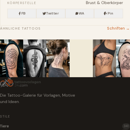
Brust & Oberkörper
KÖRPERSTELLE
FB
Twitter
WA
Pin
Schriften →
ÄHNLICHE TATTOOS
Die Tattoo-Galerie für Vorlagen, Motive
und Ideen.
STILE
Tiere
341