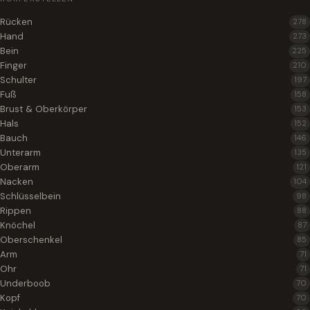
Rücken
278
Hand
273
Bein
225
Finger
210
Schulter
197
Fuß
158
Brust & Oberkörper
153
Hals
152
Bauch
146
Unterarm
135
Oberarm
121
Nacken
104
Schlüsselbein
98
Rippen
88
Knöchel
87
Oberschenkel
85
Arm
71
Ohr
71
Underboob
70
Kopf
70