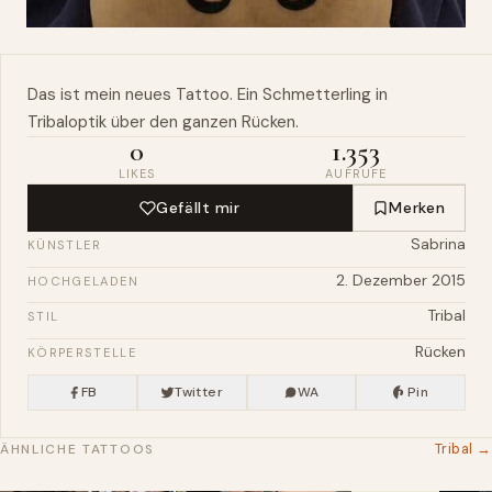
Das ist mein neues Tattoo. Ein
Schmetterling
in
Tribaloptik
über den ganzen
Rücken
.
0
1.353
LIKES
AUFRUFE
Gefällt mir
Merken
Sabrina
KÜNSTLER
2. Dezember 2015
HOCHGELADEN
Tribal
STIL
Rücken
KÖRPERSTELLE
FB
Twitter
WA
Pin
Tribal →
ÄHNLICHE TATTOOS