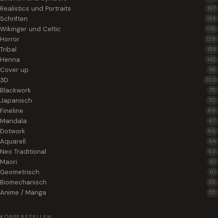
Realistics und Portraits
187
Schriften
183
Wikinger und Celtic
176
Horror
159
Tribal
154
Henna
142
Cover up
141
3D
103
Blackwork
75
Japanisch
70
Fineline
69
Mandala
67
Dotwork
66
Aquarell
64
Neo Traditional
63
Maori
61
Geometrisch
61
Biomechanisch
55
Anime / Manga
55
KÖRPERSTELLEN