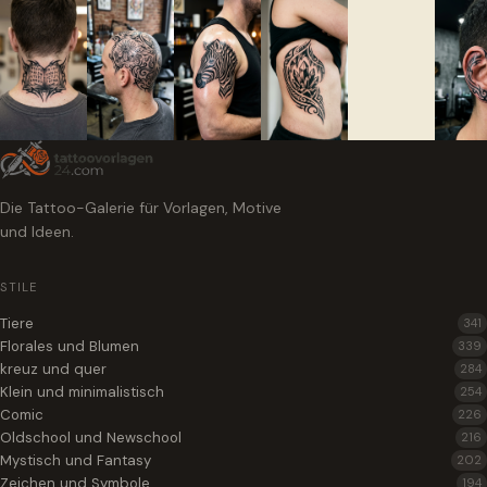
Die Tattoo-Galerie für Vorlagen, Motive
und Ideen.
STILE
Tiere
341
Florales und Blumen
339
kreuz und quer
284
Klein und minimalistisch
254
Comic
226
Oldschool und Newschool
216
Mystisch und Fantasy
202
Zeichen und Symbole
194