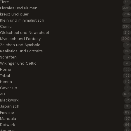
Tiere
341
Florales und Blumen
336
kreuz und quer
284
Klein und minimalistisch
253
Comic
226
Oldschool und Newschool
215
Mystisch und Fantasy
200
Zeichen und Symbole
194
Realistics und Portraits
187
Schriften
182
Wikinger und Celtic
176
Horror
158
Tribal
153
Henna
142
Cover up
141
3D
103
Blackwork
75
Japanisch
70
Fineline
69
Mandala
67
Dotwork
66
Aquarell
64