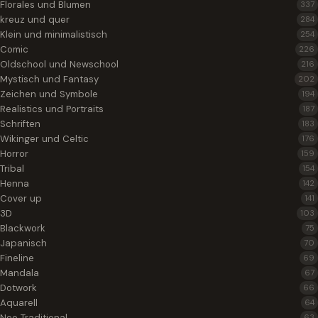
Florales und Blumen
337
kreuz und quer
284
Klein und minimalistisch
254
Comic
226
Oldschool und Newschool
216
Mystisch und Fantasy
202
Zeichen und Symbole
194
Realistics und Portraits
187
Schriften
183
Wikinger und Celtic
176
Horror
159
Tribal
154
Henna
142
Cover up
141
3D
103
Blackwork
75
Japanisch
70
Fineline
69
Mandala
67
Dotwork
66
Aquarell
64
Neo Traditional
63