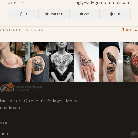
ugly-kid-gumo.tumblr.com
QUELLE
FB
Twitter
WA
Pin
Tiere →
ÄHNLICHE TATTOOS
Die Tattoo-Galerie für Vorlagen, Motive
und Ideen.
STILE
Tiere
341