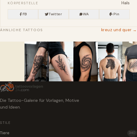
Hals
KÖRPERSTELLE
FB
Twitter
WA
Pin
kreuz und quer →
ÄHNLICHE TATTOOS
Die Tattoo-Galerie für Vorlagen, Motive
und Ideen.
STILE
Tiere
340