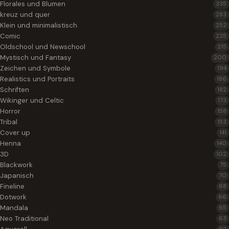
Florales und Blumen
335
kreuz und quer
283
Klein und minimalistisch
252
Comic
225
Oldschool und Newschool
215
Mystisch und Fantasy
200
Zeichen und Symbole
194
Realistics und Portraits
186
Schriften
182
Wikinger und Celtic
173
Horror
158
Tribal
153
Cover up
141
Henna
140
3D
102
Blackwork
75
Japanisch
70
Fineline
68
Dotwork
66
Mandala
65
Neo Traditional
63