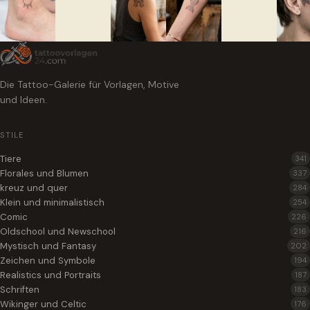
Die Tattoo-Galerie für Vorlagen, Motive
und Ideen.
STILE
Tiere
341
Florales und Blumen
337
kreuz und quer
284
Klein und minimalistisch
254
Comic
226
Oldschool und Newschool
216
Mystisch und Fantasy
202
Zeichen und Symbole
194
Realistics und Portraits
187
Schriften
183
Wikinger und Celtic
176