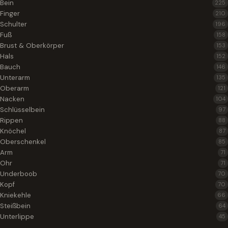
Bein
225
Finger
210
Schulter
196
Fuß
158
Brust & Oberkörper
153
Hals
152
Bauch
146
Unterarm
135
Oberarm
121
Nacken
104
Schlüsselbein
97
Rippen
88
Knöchel
87
Oberschenkel
85
Arm
71
Ohr
71
Underboob
70
Kopf
70
Kniekehle
66
Steißbein
64
Unterlippe
45