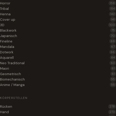
Horror
159
Tribal
154
Henna
142
Cover up
141
3D
103
Blackwork
75
Japanisch
70
Fineline
69
Mandala
67
Dotwork
66
Aquarell
64
Neo Traditional
63
Maori
61
Geometrisch
61
Biomechanisch
55
Anime / Manga
55
KÖRPERSTELLEN
Rücken
278
Hand
273