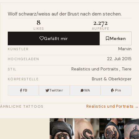
Wolf
schwarz/weiss auf der
Brust
nach dem stechen.
8
2.272
LIKES
AUFRUFE
Gefällt mir
Merken
Marvin
KÜNSTLER
22. Juli 2015
HOCHGELADEN
Realistics und Portraits
,
Tiere
STIL
Brust & Oberkörper
KÖRPERSTELLE
FB
Twitter
WA
Pin
Realistics und Portraits →
ÄHNLICHE TATTOOS