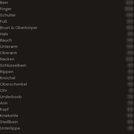
Bein
224
Finger
209
Schulter
195
Fuß
157
Brust & Oberkörper
152
Hals
151
Bauch
145
Unterarm
134
Oberarm
119
Nacken
103
Schlüsselbein
97
Rippen
87
Knöchel
86
Oberschenkel
85
Ohr
71
Underboob
70
Arm
70
Kopf
69
Kniekehle
66
Steißbein
63
Unterlippe
45