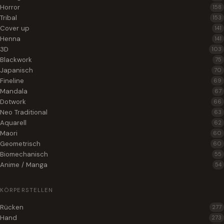
Horror
158
Tribal
153
Cover up
141
Henna
141
3D
103
Blackwork
75
Japanisch
70
Fineline
69
Mandala
67
Dotwork
66
Neo Traditional
63
Aquarell
62
Maori
60
Geometrisch
60
Biomechanisch
55
Anime / Manga
54
KÖRPERSTELLEN
Rücken
277
Hand
273