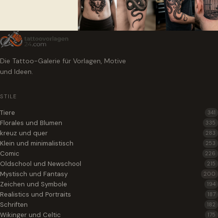
Die Tattoo-Galerie für Vorlagen, Motive
und Ideen.
STILE
Tiere
341
Florales und Blumen
335
kreuz und quer
283
Klein und minimalistisch
253
Comic
226
Oldschool und Newschool
215
Mystisch und Fantasy
200
Zeichen und Symbole
194
Realistics und Portraits
187
Schriften
182
Wikinger und Celtic
175