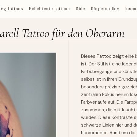
ing Tattoos
Beliebteste Tattoos
Stile
Körperstellen
Inspi
arell Tattoo für den Oberarm
Dieses Tattoo zeigt eine k
ist. Der Stil ist eine lebe
Farbübergänge und künstle
selbst ist in ihren Grundz
besonders präzise gezeich
zentralen Fokus herum löse
Farbverläufe auf. Die Farb
zusammen, die mit leucht
wurden. Diese Kontraste s
schwarze Linien hier und d
hervorheben. Rund um die 