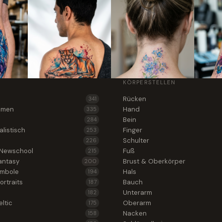
KÖRPERSTELLEN
Rücken
341
lumen
Hand
335
Bein
284
alistisch
Finger
253
Schulter
226
 Newschool
Fuß
215
antasy
Brust & Oberkörper
200
ymbole
Hals
194
ortraits
Bauch
187
Unterarm
182
ltic
Oberarm
175
Nacken
158