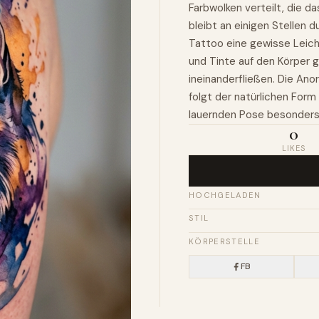
Farbwolken verteilt, die d
bleibt an einigen Stellen 
Tattoo eine gewisse Leichti
und Tinte auf den Körper 
ineinanderfließen. Die An
folgt der natürlichen Form
lauernden Pose besonders
0
LIKES
HOCHGELADEN
STIL
KÖRPERSTELLE
FB