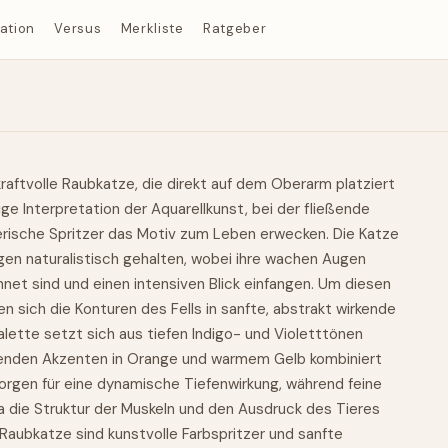
ration
Versus
Merkliste
Ratgeber
raftvolle Raubkatze, die direkt auf dem Oberarm platziert
ndige Interpretation der Aquarellkunst, bei der fließende
rische Spritzer das Motiv zum Leben erwecken. Die Katze
ügen naturalistisch gehalten, wobei ihre wachen Augen
net sind und einen intensiven Blick einfangen. Um diesen
n sich die Konturen des Fells in sanfte, abstrakt wirkende
palette setzt sich aus tiefen Indigo- und Violetttönen
enden Akzenten in Orange und warmem Gelb kombiniert
orgen für eine dynamische Tiefenwirkung, während feine
a die Struktur der Muskeln und den Ausdruck des Tieres
Raubkatze sind kunstvolle Farbspritzer und sanfte