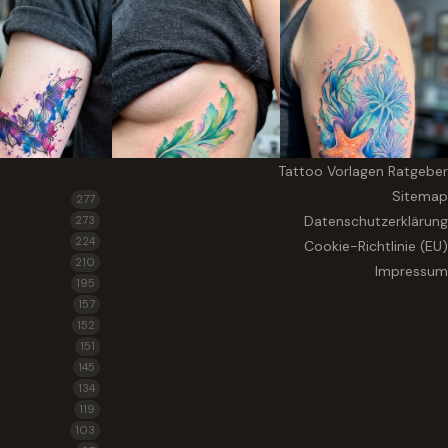
Tattoo Vorlagen Ratgeber
Sitemap
277
Datenschutzerklärung
273
224
Cookie-Richtlinie (EU)
210
Impressum
195
157
152
151
145
134
119
103