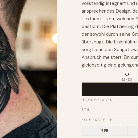
vollständig integriert und 
ansprechendes Design, das
Texturen – vom weichen Ge
besticht. Die Platzierung 
der sowohl durch seine Gr
überzeugt. Die Linienführun
sorgt, das den Spagat zw
Anspruch meistert. Ein du
gleichzeitig eine gelunge
0
LIKES
HOCHGELADEN
STIL
KÖRPERSTELLE
FB