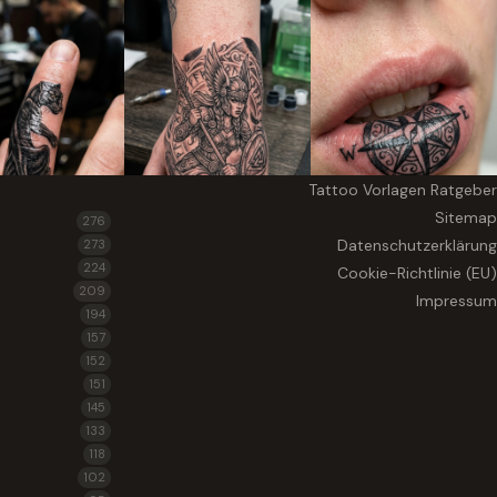
Tattoo Vorlagen Ratgeber
Sitemap
276
Datenschutzerklärung
273
224
Cookie-Richtlinie (EU)
209
Impressum
194
157
152
151
145
133
118
102