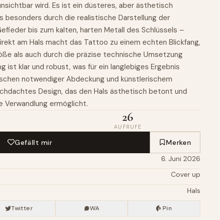
unsichtbar wird. Es ist ein düsteres, aber ästhetisch
 besonders durch die realistische Darstellung der
fieder bis zum kalten, harten Metall des Schlüssels –
direkt am Hals macht das Tattoo zu einem echten Blickfang,
öße als auch durch die präzise technische Umsetzung
g ist klar und robust, was für ein langlebiges Ergebnis
ischen notwendiger Abdeckung und künstlerischem
rchdachtes Design, das den Hals ästhetisch betont und
ne Verwandlung ermöglicht.
26
AUFRUFE
Gefällt mir
Merken
6. Juni 2026
Cover up
Hals
Twitter
WA
Pin