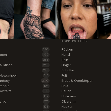
KÖRPERSTELLEN
Rücken
340
lumen
Hand
335
Bein
283
alistisch
Finger
253
Schulter
225
 Newschool
Fuß
215
antasy
Brust & Oberkörper
200
ymbole
Hals
194
ortraits
Bauch
186
Unterarm
182
ltic
Oberarm
173
Nacken
158