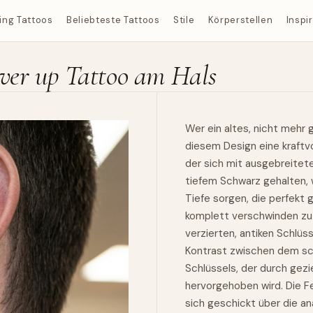
ing Tattoos
Beliebteste Tattoos
Stile
Körperstellen
Inspi
over up Tattoo am Hals
Wer ein altes, nicht mehr
diesem Design eine kraftvo
der sich mit ausgebreitete
tiefem Schwarz gehalten, 
Tiefe sorgen, die perfekt 
komplett verschwinden zu 
verzierten, antiken Schlüs
Kontrast zwischen dem sc
Schlüssels, der durch gezie
hervorgehoben wird. Die F
sich geschickt über die a