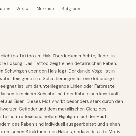
ration
Versus
Merkliste
Ratgeber
 geliebtes Tattoo am Hals überdecken möchte, findet in
lle Lösung. Das Tattoo zeigt einen detailreichen Raben,
n Schwingen über den Hals legt. Der dunkle Vogel ist in
wobei fein gesetzte Schattierungen für eine lebendige
geeignet ist, um darunterliegende Linien oder Farbreste
lassen. In seinem Schnabel hält der Rabe einen kunstvoll
sel aus Eisen. Dieses Motiv wirkt besonders stark durch den
hwarzen Gefieder und dem metallischen Glanz des
lte Lichtreflexe und hellere Highlights auf der Haut
edern des Raben sind individuell ausgearbeitet und ziehen
natomischen Strukturen des Halses, sodass das alte Motiv