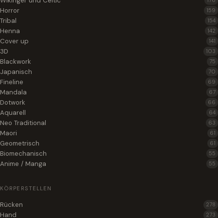
Wikinger und Celtic
176
Horror
159
Tribal
154
Henna
142
Cover up
141
3D
103
Blackwork
75
Japanisch
70
Fineline
69
Mandala
67
Dotwork
66
Aquarell
64
Neo Traditional
63
Maori
61
Geometrisch
61
Biomechanisch
55
Anime / Manga
55
KÖRPERSTELLEN
Rücken
278
Hand
273