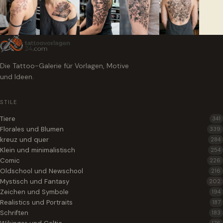
Die Tattoo-Galerie für Vorlagen, Motive
und Ideen.
STILE
Tiere
341
Florales und Blumen
339
kreuz und quer
284
Klein und minimalistisch
254
Comic
226
Oldschool und Newschool
216
Mystisch und Fantasy
202
Zeichen und Symbole
194
Realistics und Portraits
187
Schriften
183