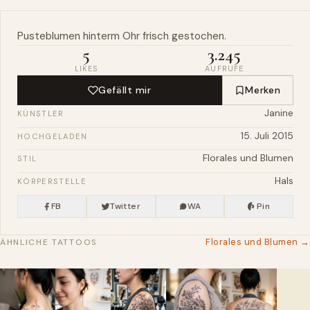
Pusteblumen
hinterm
Ohr
frisch gestochen.
5
3.245
LIKES
AUFRUFE
Gefällt mir
Merken
Janine
KÜNSTLER
15. Juli 2015
HOCHGELADEN
Florales und Blumen
STIL
Hals
KÖRPERSTELLE
FB
Twitter
WA
Pin
Florales und Blumen →
ÄHNLICHE TATTOOS