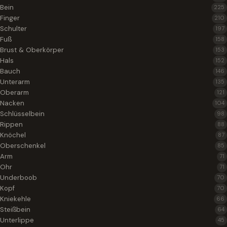
Bein
225
Finger
210
Schulter
197
Fuß
158
Brust & Oberkörper
153
Hals
152
Bauch
146
Unterarm
135
Oberarm
121
Nacken
104
Schlüsselbein
98
Rippen
88
Knöchel
87
Oberschenkel
85
Arm
71
Ohr
71
Underboob
70
Kopf
70
Kniekehle
66
Steißbein
64
Unterlippe
45