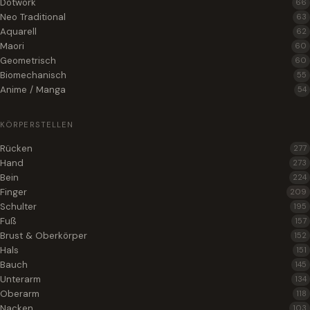
Dotwork
66
Neo Traditional
63
Aquarell
62
Maori
60
Geometrisch
60
Biomechanisch
55
Anime / Manga
54
KÖRPERSTELLEN
Rücken
277
Hand
273
Bein
224
Finger
209
Schulter
195
Fuß
157
Brust & Oberkörper
152
Hals
151
Bauch
145
Unterarm
134
Oberarm
118
Nacken
103