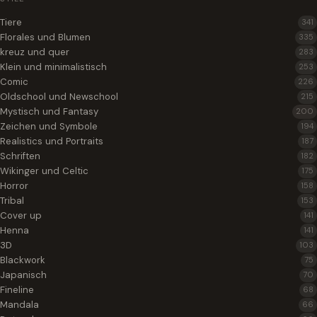
Tiere
341
Florales und Blumen
335
kreuz und quer
283
Klein und minimalistisch
253
Comic
226
Oldschool und Newschool
215
Mystisch und Fantasy
200
Zeichen und Symbole
194
Realistics und Portraits
187
Schriften
182
Wikinger und Celtic
175
Horror
158
Tribal
153
Cover up
141
Henna
141
3D
103
Blackwork
75
Japanisch
70
Fineline
68
Mandala
66