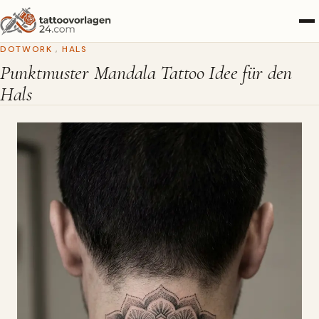
DOTWORK
,
HALS
Punktmuster Mandala Tattoo Idee für den
Hals