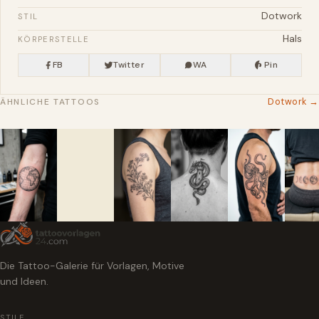
Dotwork
STIL
Hals
KÖRPERSTELLE
FB
Twitter
WA
Pin
Dotwork →
ÄHNLICHE TATTOOS
Die Tattoo-Galerie für Vorlagen, Motive
und Ideen.
STILE