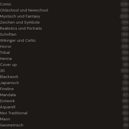
Comic
226
Oldschool und Newschool
216
Mystisch und Fantasy
202
Zeichen und Symbole
194
Realistics und Portraits
187
Schriften
183
Wikinger und Celtic
176
Horror
159
Tribal
154
Henna
142
Cover up
141
3D
103
Blackwork
75
Japanisch
70
Fineline
69
Mandala
67
Dotwork
66
Aquarell
64
Neo Traditional
63
Maori
61
Geometrisch
61