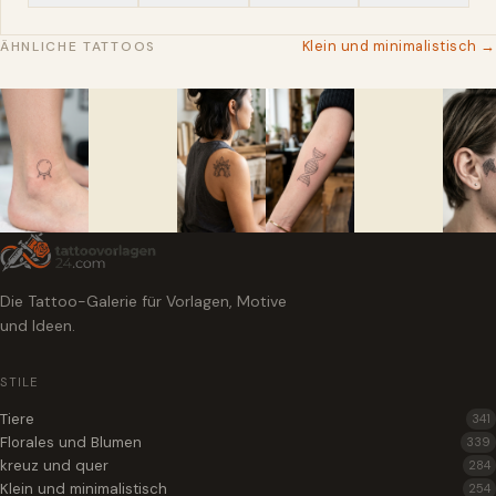
Klein und minimalistisch →
ÄHNLICHE TATTOOS
Die Tattoo-Galerie für Vorlagen, Motive
und Ideen.
STILE
Tiere
341
Florales und Blumen
339
kreuz und quer
284
Klein und minimalistisch
254