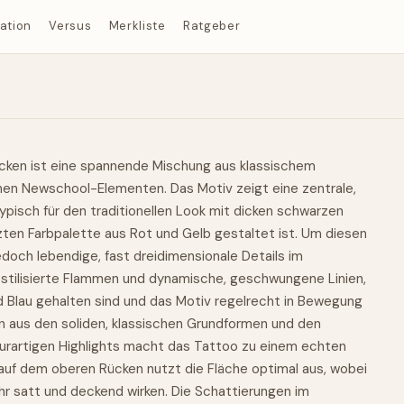
ration
Versus
Merkliste
Ratgeber
cken
ist eine spannende Mischung aus klassischem
en Newschool-Elementen. Das Motiv zeigt eine zentrale,
 typisch für den traditionellen Look mit dicken schwarzen
zten Farbpalette aus
Rot
und Gelb gestaltet ist. Um diesen
doch lebendige, fast dreidimensionale Details im
 stilisierte Flammen und dynamische, geschwungene Linien,
nd Blau gehalten sind und das Motiv regelrecht in Bewegung
n aus den soliden, klassischen Grundformen und den
aturartigen Highlights macht das Tattoo zu einem echten
 auf dem oberen Rücken nutzt die Fläche optimal aus, wobei
hr satt und deckend wirken. Die Schattierungen im