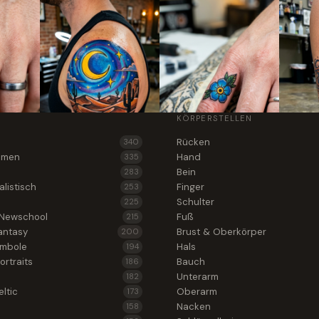
KÖRPERSTELLEN
Rücken
340
lumen
Hand
335
Bein
283
alistisch
Finger
253
Schulter
225
 Newschool
Fuß
215
antasy
Brust & Oberkörper
200
ymbole
Hals
194
ortraits
Bauch
186
Unterarm
182
ltic
Oberarm
173
Nacken
158