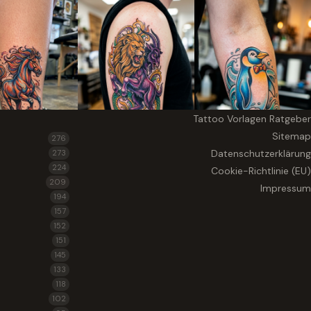
Tattoo Vorlagen Ratgeber
Sitemap
276
Datenschutzerklärung
273
224
Cookie-Richtlinie (EU)
209
Impressum
194
157
152
151
145
133
118
102