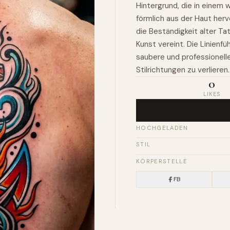
Hintergrund, die in einem 
förmlich aus der Haut herv
die Beständigkeit alter Ta
Kunst vereint. Die Linienf
saubere und professionelle
Stilrichtungen zu verlieren.
0
LIKES
HOCHGELADEN
STIL
KÖRPERSTELLE
FB