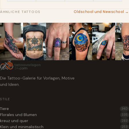
Oldschool und Newschool →
ÄHNLICHE TATTOOS
Die Tattoo-Galerie für Vorlagen, Motive
und Ideen.
STILE
Tiere
340
Florales und Blumen
335
kreuz und quer
283
Klein und minimalistisch
253