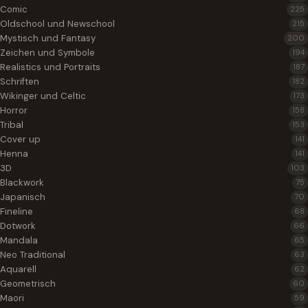
Comic
225
Oldschool und Newschool
215
Mystisch und Fantasy
200
Zeichen und Symbole
194
Realistics und Portraits
187
Schriften
182
Wikinger und Celtic
173
Horror
158
Tribal
153
Cover up
141
Henna
141
3D
103
Blackwork
75
Japanisch
70
Fineline
68
Dotwork
66
Mandala
65
Neo Traditional
63
Aquarell
62
Geometrisch
60
Maori
59