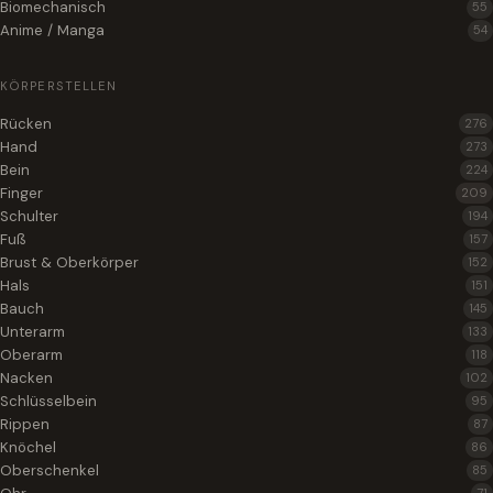
Biomechanisch
55
Anime / Manga
54
KÖRPERSTELLEN
Rücken
276
Hand
273
Bein
224
Finger
209
Schulter
194
Fuß
157
Brust & Oberkörper
152
Hals
151
Bauch
145
Unterarm
133
Oberarm
118
Nacken
102
Schlüsselbein
95
Rippen
87
Knöchel
86
Oberschenkel
85
71