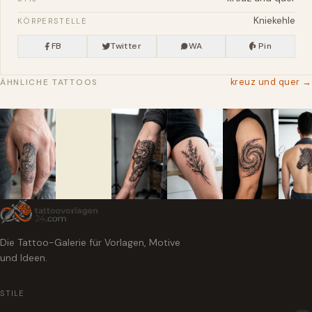
Kniekehle
KÖRPERSTELLE
FB
Twitter
WA
Pin
kreuz und quer →
ÄHNLICHE TATTOOS
Die Tattoo-Galerie für Vorlagen, Motive
und Ideen.
STILE