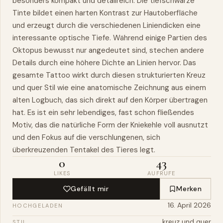
besonders kompakt und detailreich. Die tiefschwarze
Tinte bildet einen harten Kontrast zur Hautoberfläche
und erzeugt durch die verschiedenen Liniendicken eine
interessante optische Tiefe. Während einige Partien des
Oktopus bewusst nur angedeutet sind, stechen andere
Details durch eine höhere Dichte an Linien hervor. Das
gesamte Tattoo wirkt durch diesen strukturierten Kreuz
und quer Stil wie eine anatomische Zeichnung aus einem
alten Logbuch, das sich direkt auf den Körper übertragen
hat. Es ist ein sehr lebendiges, fast schon fließendes
Motiv, das die natürliche Form der Kniekehle voll ausnutzt
und den Fokus auf die verschlungenen, sich
überkreuzenden Tentakel des Tieres legt.
0
43
LIKES
AUFRUFE
Gefällt mir
Merken
16. April 2026
HOCHGELADEN
kreuz und quer
STIL