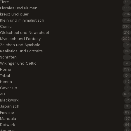
Tiere
341
Florales und Blumen
338
kreuz und quer
284
Klein und minimalistisch
254
Comic
226
Oldschool und Newschool
216
Mystisch und Fantasy
202
Zeichen und Symbole
194
Realistics und Portraits
187
Schriften
183
Wikinger und Celtic
176
Horror
159
Tribal
154
Henna
142
Cover up
141
3D
103
Blackwork
75
Japanisch
70
Fineline
69
Mandala
67
Dotwork
66
Aquarell
64