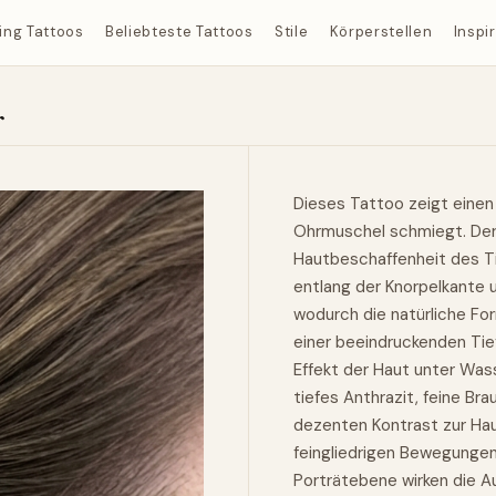
ing Tattoos
Beliebteste Tattoos
Stile
Körperstellen
Inspi
r
Dieses Tattoo zeigt einen 
Ohrmuschel schmiegt. Der S
Hautbeschaffenheit des Tie
entlang der Knorpelkante 
wodurch die natürliche Fo
einer beeindruckenden Tief
Effekt der Haut unter Wass
tiefes Anthrazit, feine Br
dezenten Kontrast zur Haut
feingliedrigen Bewegungen
Porträtebene wirken die A