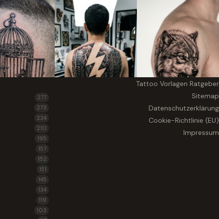
Tattoo Vorlagen Ratgeber
Sitemap
277
Datenschutzerklärung
273
224
Cookie-Richtlinie (EU)
210
Impressum
195
157
152
151
145
134
119
103