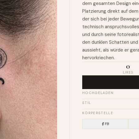
dem gesamten Design eine 
Platzierung direkt auf dem
der sich bei jeder Bewegun
technisch anspruchsvolle
und durch seine fotoreali
den dunklen Schatten und 
aussieht, als würde er g
hervorkriechen.
0
LIKES
HOCHGELADEN
STIL
KÖRPERSTELLE
FB