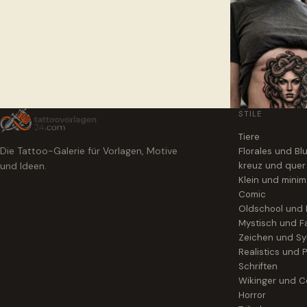
STILE
Tiere
Die Tattoo-Galerie für Vorlagen, Motive
Florales und B
und Ideen.
kreuz und quer
Klein und minim
Comic
Oldschool und
Mystisch und F
Zeichen und S
Realistics und P
Schriften
Wikinger und Ce
Horror