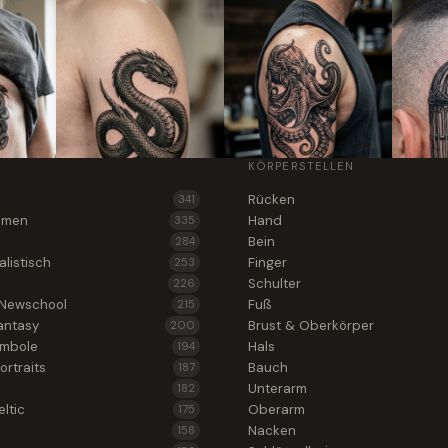
KÖRPERSTELLEN
Rücken
341
lumen
Hand
335
Bein
284
alistisch
Finger
253
Schulter
226
 Newschool
Fuß
215
antasy
Brust & Oberkörper
200
ymbole
Hals
194
ortraits
Bauch
187
Unterarm
182
ltic
Oberarm
175
Nacken
158