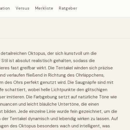
ration
Versus
Merkliste
Ratgeber
detailreichen Oktopus, der sich kunstvoll um die
til ist absolut realistisch gehalten, sodass die
res fast greifbar wirkt. Die Tentakel winden sich präzise
und verlaufen fließend in Richtung des Ohrläppchens,
rm des Ohrs perfekt genutzt wird. Die Saugnäpfe sind mit
e schattiert, wobei helle Lichtpunkte den glitschigen
er imitieren. Die Farbgebung setzt auf natürliche Töne wie
aunuancen und leicht bläuliche Untertöne, die einen
 bilden. Jede einzelne Linie wurde fein gezeichnet, um die
 der Tentakel dynamisch und lebendig wirken zu lassen. Auf
ugen des Oktopus besonders wach und intelligent, was