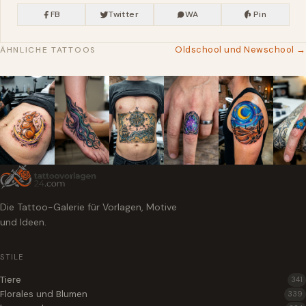
FB
Twitter
WA
Pin
Oldschool und Newschool →
ÄHNLICHE TATTOOS
Die Tattoo-Galerie für Vorlagen, Motive
und Ideen.
STILE
Tiere
341
Florales und Blumen
339