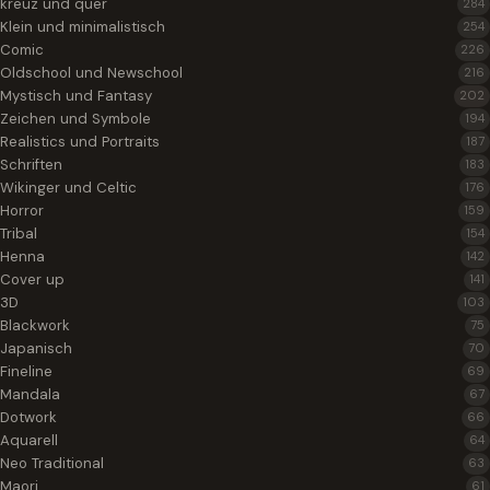
kreuz und quer
284
Klein und minimalistisch
254
Comic
226
Oldschool und Newschool
216
Mystisch und Fantasy
202
Zeichen und Symbole
194
Realistics und Portraits
187
Schriften
183
Wikinger und Celtic
176
Horror
159
Tribal
154
Henna
142
Cover up
141
3D
103
Blackwork
75
Japanisch
70
Fineline
69
Mandala
67
Dotwork
66
Aquarell
64
Neo Traditional
63
Maori
61