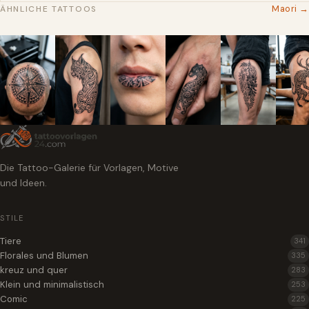
Maori →
ÄHNLICHE TATTOOS
Die Tattoo-Galerie für Vorlagen, Motive
und Ideen.
STILE
Tiere
341
Florales und Blumen
335
kreuz und quer
283
Klein und minimalistisch
253
Comic
225