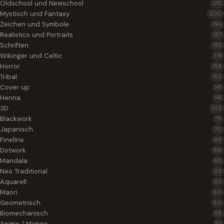
Oldschool und Newschool
215
Mystisch und Fantasy
200
Zeichen und Symbole
194
Realistics und Portraits
187
Schriften
182
Wikinger und Celtic
174
Horror
158
Tribal
153
Cover up
141
Henna
141
3D
103
Blackwork
75
Japanisch
70
Fineline
68
Dotwork
66
Mandala
65
Neo Traditional
63
Aquarell
62
Maori
60
Geometrisch
60
Biomechanisch
55
Anime / Manga
54