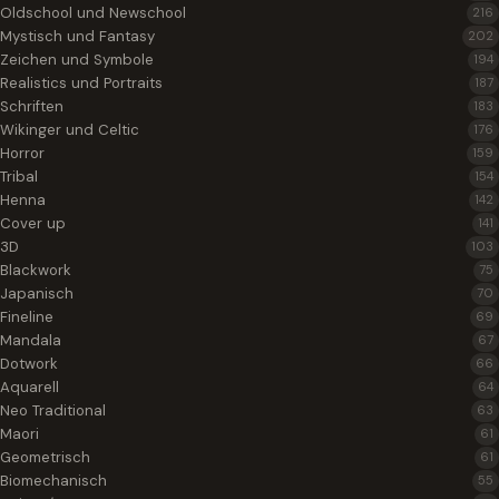
Oldschool und Newschool
216
Mystisch und Fantasy
202
Zeichen und Symbole
194
Realistics und Portraits
187
Schriften
183
Wikinger und Celtic
176
Horror
159
Tribal
154
Henna
142
Cover up
141
3D
103
Blackwork
75
Japanisch
70
Fineline
69
Mandala
67
Dotwork
66
Aquarell
64
Neo Traditional
63
Maori
61
Geometrisch
61
Biomechanisch
55