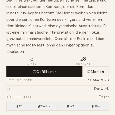
Die Tinte wirkt auf der Hautoberfläche sehr natürlich und
bildet einen sauberen Kontrast, der die Form des
Minotaurus-Kopfes betont. Die Hörner wölben sich leicht
über die seitlichen Konturen des Fingers und verleihen
dem kleinen Kunstwerk eine dynamische Ausstrahlung. Es
ist eine minimalistische Interpretation, die den Fokus
ganz auf die handwerkliche Qualität der Punkte und das
mythische Motiv legt, ohne den Finger optisch zu
überladen.
0
28
LIKES
AUFRUFE
Gefällt mir
Merken
29. Mai 2026
HOCHGELADEN
Dotwork
STIL
Finger
KÖRPERSTELLE
FB
Twitter
WA
Pin