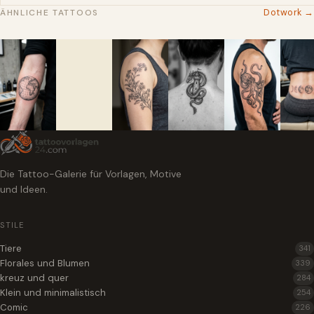
Dotwork →
ÄHNLICHE TATTOOS
Die Tattoo-Galerie für Vorlagen, Motive
und Ideen.
STILE
Tiere
341
Florales und Blumen
339
kreuz und quer
284
Klein und minimalistisch
254
Comic
226