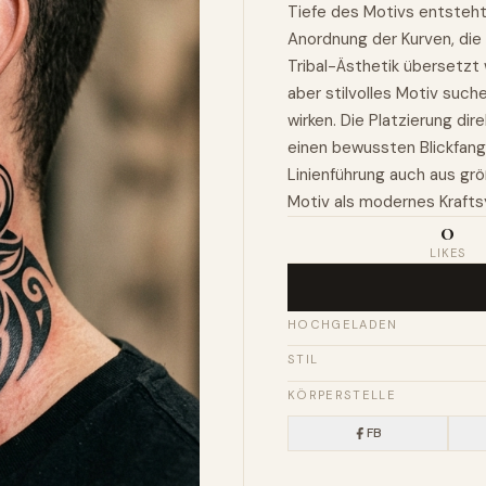
Tiefe des Motivs entsteht 
Anordnung der Kurven, die
Tribal-Ästhetik übersetzt w
aber stilvolles Motiv such
wirken. Die Platzierung di
einen bewussten Blickfang.
Linienführung auch aus grö
Motiv als modernes Krafts
0
LIKES
HOCHGELADEN
STIL
KÖRPERSTELLE
FB