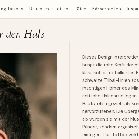
ing Tattoos
Beliebteste Tattoos
Stile
Körperstellen
Inspi
r den Hals
Dieses Design interpretier
bringt die rohe Kraft der 
klassisches, detailliertes 
schwarze Tribal-Linien abs
mächtigen Hörner des Mino
seitliche Halspartie legen
Hautstellen gezielt als K
hervorzuheben. Die Übergä
als würden sie mit der Mus
Ränder, sondern organische
einfügen. Das Tattoo wirkt