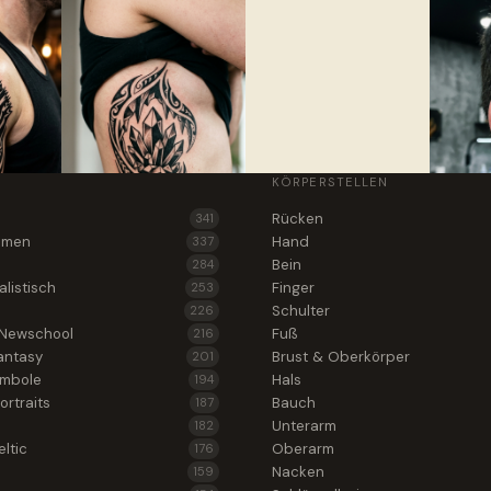
KÖRPERSTELLEN
Rücken
341
lumen
Hand
337
Bein
284
alistisch
Finger
253
Schulter
226
 Newschool
Fuß
216
antasy
Brust & Oberkörper
201
ymbole
Hals
194
ortraits
Bauch
187
Unterarm
182
ltic
Oberarm
176
Nacken
159