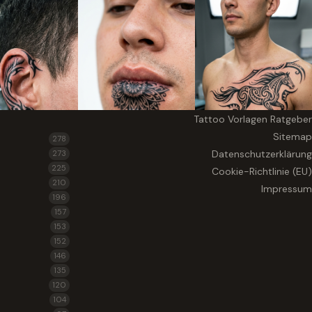
Tattoo Vorlagen Ratgeber
Sitemap
278
Datenschutzerklärung
273
225
Cookie-Richtlinie (EU)
210
Impressum
196
157
153
152
146
135
120
104