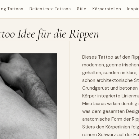
ing Tattoos
Beliebteste Tattoos
Stile
Körperstellen
Inspi
too Idee für die Rippen
Dieses Tattoo auf den Ripp
modernen, geometrischen In
gehalten, sondern in klare,
schon architektonische Str
Grundgerüst und betonen d
Körper integrierte Linienm
Minotaurus wirken durch ge
was dem gesamten Design e
anatomische Form der Rip
Stiers den Körperlinien fo
reinem Schwarz auf der Hau