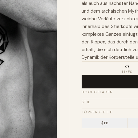
als auch aus nächster Näh
und dem archaischen Mytho
weiche Verläufe verzichte
innerhalb des Stierkopfs wir
komplexes Ganzes einfügt. 
den Rippen, das durch den
erhält, die sich deutlich 
Dynamik der Körperstelle u
0
LIKES
HOCHGELADEN
STIL
KÖRPERSTELLE
FB