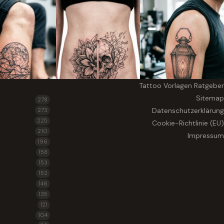
Tattoo Vorlagen Ratgeber
Sitemap
278
Datenschutzerklärung
273
225
Cookie-Richtlinie (EU)
210
Impressum
196
158
153
152
146
135
121
104