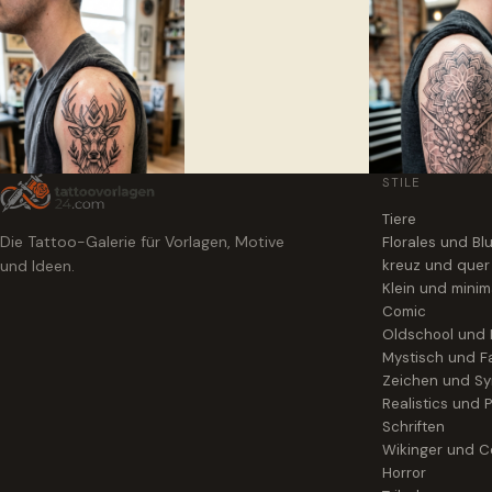
STILE
Tiere
Die Tattoo-Galerie für Vorlagen, Motive
Florales und B
und Ideen.
kreuz und quer
Klein und minim
Comic
Oldschool und
Mystisch und F
Zeichen und S
Realistics und P
Schriften
Wikinger und Ce
Horror