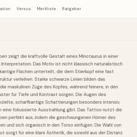
ration
Versus
Merkliste
Ratgeber
en zeigt die kraftvolle Gestalt eines Minotaurus in einer
terpretation. Das Motiv ist nicht klassisch naturalistisch
 kantige Flächen unterteilt, die dem Stierkopf eine fast
uktur verleihen. Starke schwarze Linien bilden das
ie maskulinen Züge des Kopfes, während feinere, in den
uster für Tiefe und Kontrast sorgen. Die Augen des
zielte, scharfkantige Schattierungen besonders intensiv,
ine fokussierte Ausstrahlung gibt. Das Tattoo nutzt die
pen perfekt aus, indem die geschwungenen Hörner des
lgen und sich organisch in den Torso einfügen. Die Wahl von
t sorgt für eine klare Ästhetik, die sowohl aus der Distanz