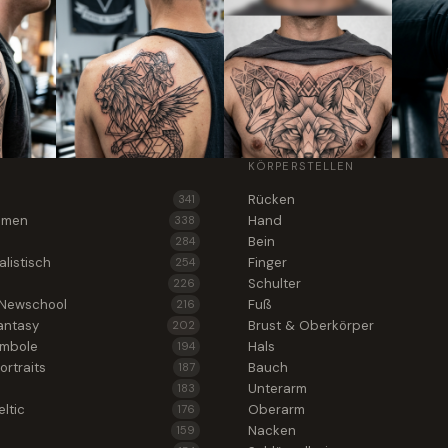
KÖRPERSTELLEN
Rücken
341
lumen
Hand
338
Bein
284
alistisch
Finger
254
Schulter
226
 Newschool
Fuß
216
antasy
Brust & Oberkörper
202
ymbole
Hals
194
ortraits
Bauch
187
Unterarm
183
ltic
Oberarm
176
Nacken
159