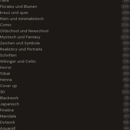
Tiere
341
Florales und Blumen
339
kreuz und quer
284
Klein und minimalistisch
254
Comic
226
Oldschool und Newschool
216
Mystisch und Fantasy
202
Zeichen und Symbole
194
Realistics und Portraits
187
Schriften
183
Wikinger und Celtic
176
Horror
159
Tribal
154
Henna
142
Cover up
141
3D
103
Blackwork
75
Japanisch
70
Fineline
69
Mandala
67
Dotwork
66
Aquarell
64