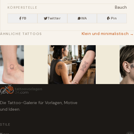
Bauch
KÖRPERSTELLE
FB
Twitter
WA
Pin
Klein und minimalistisch →
ÄHNLICHE TATTOOS
Die Tattoo-Galerie für Vorlagen, Motive
und Ideen.
STILE