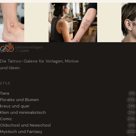
Die Tattoo-Galerie für Vorlagen, Motive
und Ideen.
STILE
Tiere
341
Florales und Blumen
339
kreuz und quer
284
Klein und minimalistisch
254
Comic
226
Oldschool und Newschool
216
Mystisch und Fantasy
202