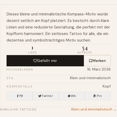
Dieses kleine und minimalistische Kompass-Motiv wurde
dezent
seitlich
am
Kopf
platziert. Es besticht durch klare
Linien und eine reduzierte Gestaltung, die perfekt mit der
Kopfform harmoniert. Ein zeitloses Tattoo für alle, die ein
dezentes
und symbolträchtiges Motiv suchen.
1
54
LIKES
AUFRUFE
Gefällt mir
Merken
16. März 2026
HOCHGELADEN
Klein und minimalistisch
STIL
Kopf
KÖRPERSTELLE
FB
Twitter
WA
Pin
Klein und minimalistisch →
ÄHNLICHE TATTOOS