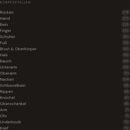
KÖRPERSTELLEN
Rücken
278
Hand
273
Bein
225
Finger
210
Schulter
197
Fuß
158
Brust & Oberkörper
153
Hals
152
Bauch
146
Unterarm
135
Oberarm
121
Nacken
104
Schlüsselbein
98
Rippen
88
Knöchel
87
Oberschenkel
85
Arm
71
Ohr
71
Underboob
70
Kopf
70