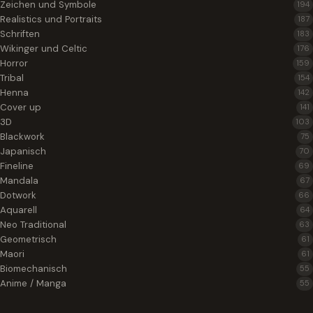
Zeichen und Symbole
194
Realistics und Portraits
187
Schriften
183
Wikinger und Celtic
176
Horror
159
Tribal
154
Henna
142
Cover up
141
3D
103
Blackwork
75
Japanisch
70
Fineline
69
Mandala
67
Dotwork
66
Aquarell
64
Neo Traditional
63
Geometrisch
61
Maori
61
Biomechanisch
55
Anime / Manga
55