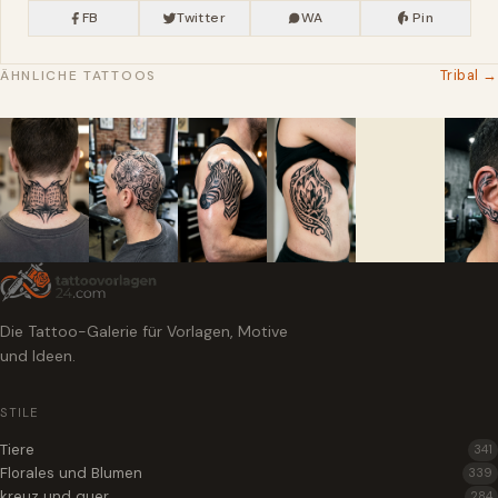
FB
Twitter
WA
Pin
Tribal →
ÄHNLICHE TATTOOS
Die Tattoo-Galerie für Vorlagen, Motive
und Ideen.
STILE
Tiere
341
Florales und Blumen
339
kreuz und quer
284