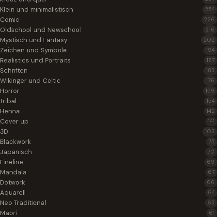
Klein und minimalistisch
254
Comic
226
Oldschool und Newschool
216
Mystisch und Fantasy
202
Zeichen und Symbole
194
Realistics und Portraits
187
Schriften
183
Wikinger und Celtic
176
Horror
159
Tribal
154
Henna
142
Cover up
141
3D
103
Blackwork
75
Japanisch
70
Fineline
69
Mandala
67
Dotwork
66
Aquarell
64
Neo Traditional
63
Maori
61