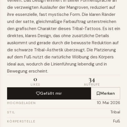
verleiht. Das Design erinnert in seiner Formensprache an
die verzweigten Ausläufer der Mangroven, reduziert auf
ihre essenzielle, fast mystische Form. Die klaren Ränder
und der satte, gleichmäßige Farbauftrag unterstreichen
den grafischen Charakter dieses Tribal-Tattoos. Es ist ein
direktes, klares Design, das ohne zusätzliche Details
auskommt und gerade durch die bewusste Reduktion auf
die schwarze Tribal-Ästhetik überzeugt. Die Platzierung
auf dem Fuß nutzt die natürliche Wölbung des Körpers
ideal aus, wodurch die Linienführung lebendig und in
Bewegung erscheint.
0
34
LIKES
AUFRUFE
Gefällt mir
Merken
10. Mai 2026
HOCHGELADEN
Tribal
STIL
Fuß
KÖRPERSTELLE