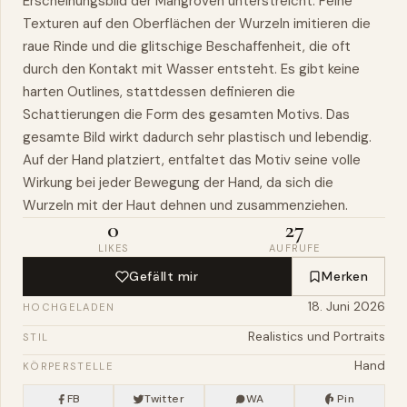
Erscheinungsbild der Mangroven unterstreicht. Feine
Texturen auf den Oberflächen der Wurzeln imitieren die
raue Rinde und die glitschige Beschaffenheit, die oft
durch den Kontakt mit Wasser entsteht. Es gibt keine
harten Outlines, stattdessen definieren die
Schattierungen die Form des gesamten Motivs. Das
gesamte Bild wirkt dadurch sehr plastisch und lebendig.
Auf der Hand platziert, entfaltet das Motiv seine volle
Wirkung bei jeder Bewegung der Hand, da sich die
Wurzeln mit der Haut dehnen und zusammenziehen.
0
27
LIKES
AUFRUFE
Gefällt mir
Merken
18. Juni 2026
HOCHGELADEN
Realistics und Portraits
STIL
Hand
KÖRPERSTELLE
FB
Twitter
WA
Pin