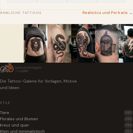
Realistics und Portraits →
ÄHNLICHE TATTOOS
Die Tattoo-Galerie für Vorlagen, Motive
und Ideen.
STILE
Tiere
340
Florales und Blumen
335
kreuz und quer
283
Klein und minimalistisch
253