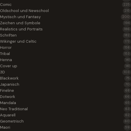
Comic
225
Oldschool und Newschool
215
Mystisch und Fantasy
200
Zeichen und Symbole
194
Realistics und Portraits
186
Schriften
182
Wikinger und Celtic
173
Horror
158
Tribal
153
Henna
141
Cover up
141
3D
103
Blackwork
75
Japanisch
70
Fineline
68
Dotwork
66
Mandala
65
Neo Traditional
63
Aquarell
62
Geometrisch
60
Maori
59