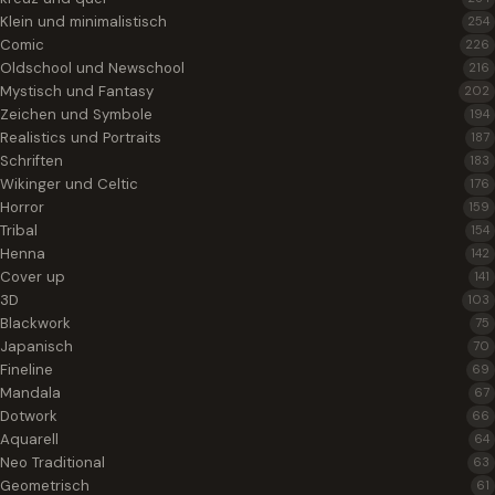
Klein und minimalistisch
254
Comic
226
Oldschool und Newschool
216
Mystisch und Fantasy
202
Zeichen und Symbole
194
Realistics und Portraits
187
Schriften
183
Wikinger und Celtic
176
Horror
159
Tribal
154
Henna
142
Cover up
141
3D
103
Blackwork
75
Japanisch
70
Fineline
69
Mandala
67
Dotwork
66
Aquarell
64
Neo Traditional
63
Geometrisch
61