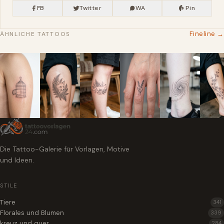
FB
Twitter
WA
Pin
Fineline →
ÄHNLICHE TATTOOS
Die Tattoo-Galerie für Vorlagen, Motive
und Ideen.
STILE
Tiere
341
Florales und Blumen
339
kreuz und quer
284