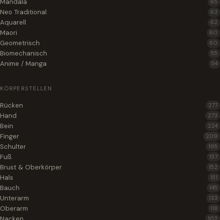
Mandala
65
Neo Traditional
63
Aquarell
62
Maori
60
Geometrisch
60
Biomechanisch
55
Anime / Manga
54
KÖRPERSTELLEN
Rücken
277
Hand
273
Bein
224
Finger
209
Schulter
195
Fuß
157
Brust & Oberkörper
152
Hals
151
Bauch
145
Unterarm
133
Oberarm
118
Nacken
102