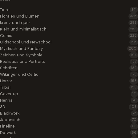
Tiere
341
Florales und Blumen
335
kreuz und quer
283
Klein und minimalistisch
253
Comic
225
Oldschool und Newschool
215
Mystisch und Fantasy
200
Zeichen und Symbole
194
Realistics und Portraits
187
Schriften
182
Wikinger und Celtic
175
Horror
158
Tribal
153
Cover up
141
Henna
141
3D
103
Blackwork
75
Japanisch
70
Fineline
68
Dotwork
66