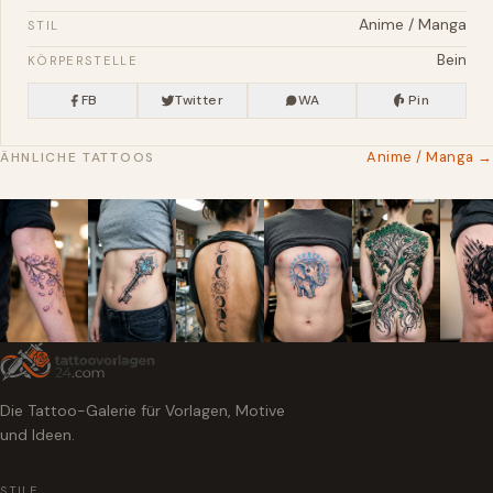
Anime / Manga
STIL
Bein
KÖRPERSTELLE
FB
Twitter
WA
Pin
Anime / Manga →
ÄHNLICHE TATTOOS
Die Tattoo-Galerie für Vorlagen, Motive
und Ideen.
STILE