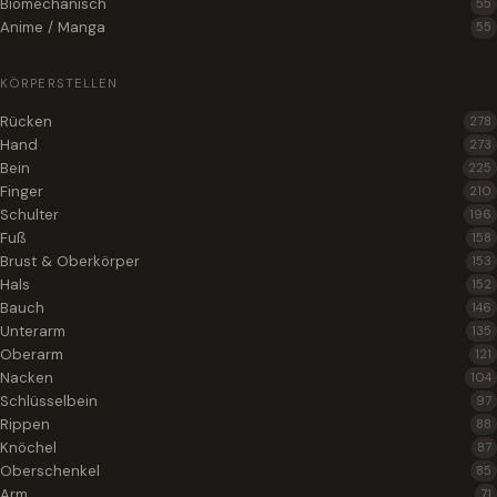
Biomechanisch
55
Anime / Manga
55
KÖRPERSTELLEN
Rücken
278
Hand
273
Bein
225
Finger
210
Schulter
196
Fuß
158
Brust & Oberkörper
153
Hals
152
Bauch
146
Unterarm
135
Oberarm
121
Nacken
104
Schlüsselbein
97
Rippen
88
Knöchel
87
Oberschenkel
85
Arm
71