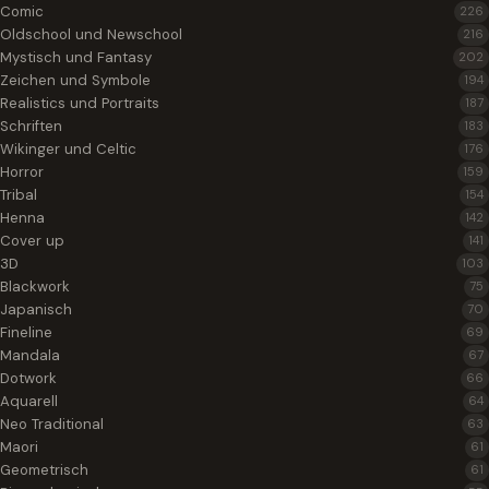
Comic
226
Oldschool und Newschool
216
Mystisch und Fantasy
202
Zeichen und Symbole
194
Realistics und Portraits
187
Schriften
183
Wikinger und Celtic
176
Horror
159
Tribal
154
Henna
142
Cover up
141
3D
103
Blackwork
75
Japanisch
70
Fineline
69
Mandala
67
Dotwork
66
Aquarell
64
Neo Traditional
63
Maori
61
Geometrisch
61