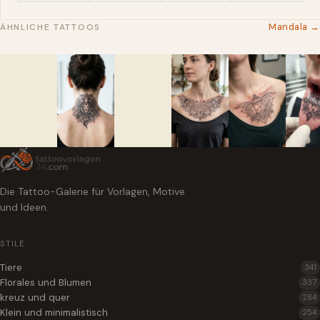
Mandala →
ÄHNLICHE TATTOOS
Die Tattoo-Galerie für Vorlagen, Motive
und Ideen.
STILE
Tiere
341
Florales und Blumen
337
kreuz und quer
284
Klein und minimalistisch
254