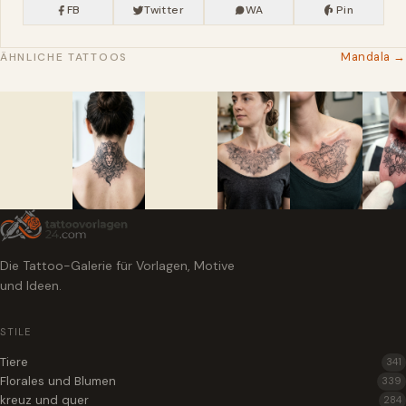
FB
Twitter
WA
Pin
Mandala →
ÄHNLICHE TATTOOS
Die Tattoo-Galerie für Vorlagen, Motive
und Ideen.
STILE
Tiere
341
Florales und Blumen
339
kreuz und quer
284