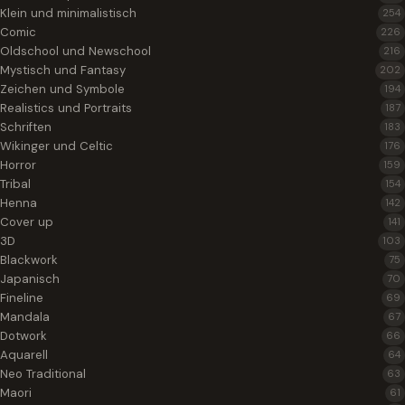
Klein und minimalistisch
254
Comic
226
Oldschool und Newschool
216
Mystisch und Fantasy
202
Zeichen und Symbole
194
Realistics und Portraits
187
Schriften
183
Wikinger und Celtic
176
Horror
159
Tribal
154
Henna
142
Cover up
141
3D
103
Blackwork
75
Japanisch
70
Fineline
69
Mandala
67
Dotwork
66
Aquarell
64
Neo Traditional
63
Maori
61