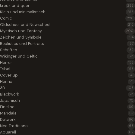
kreuz und quer
283
Klein und minimalistisch
253
Comic
226
Oldschool und Newschool
215
Mystisch und Fantasy
200
Zeichen und Symbole
194
Realistics und Portraits
187
Schriften
182
Wikinger und Celtic
175
Horror
158
Tribal
153
Cover up
141
Henna
141
3D
103
Blackwork
75
Japanisch
70
Fineline
69
Mandala
67
Dotwork
66
Neo Traditional
63
Aquarell
62