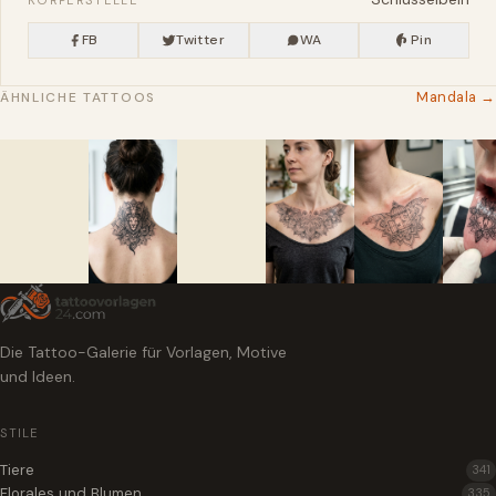
KÖRPERSTELLE
FB
Twitter
WA
Pin
Mandala →
ÄHNLICHE TATTOOS
Die Tattoo-Galerie für Vorlagen, Motive
und Ideen.
STILE
Tiere
341
Florales und Blumen
335