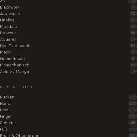
3D
103
Blackwork
75
Japanisch
70
Fineline
69
Mandala
67
Dotwork
66
Aquarell
64
Neo Traditional
63
Maori
61
Geometrisch
61
Biomechanisch
55
Anime / Manga
54
KÖRPERSTELLEN
Rücken
277
Hand
273
Bein
224
Finger
210
Schulter
196
Fuß
157
Brust & Oberkörper
153