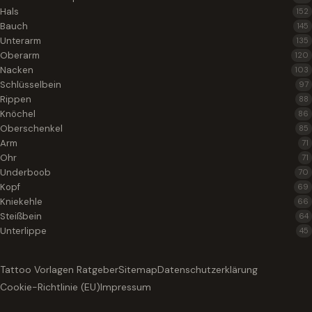
Hals
152
Bauch
145
Unterarm
135
Oberarm
120
Nacken
103
Schlüsselbein
97
Rippen
88
Knöchel
86
Oberschenkel
85
Arm
71
Ohr
71
Underboob
70
Kopf
69
Kniekehle
66
Steißbein
64
Unterlippe
45
Tattoo Vorlagen Ratgeber
Sitemap
Datenschutzerklärung
Cookie-Richtlinie (EU)
Impressum