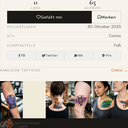
0
65
LIKES
AUFRUFE
Gefällt mir
Merken
30. Oktober 2025
HOCHGELADEN
Comic
STIL
Fuß
KÖRPERSTELLE
FB
Twitter
WA
Pin
Comic →
ÄHNLICHE TATTOOS