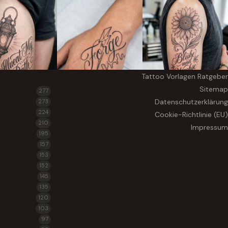
Tattoo Vorlagen Ratgeber
Sitemap
277
Datenschutzerklärung
273
224
Cookie-Richtlinie (EU)
210
Impressum
195
157
153
152
145
135
120
103
97