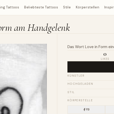
ing Tattoos
Beliebteste Tattoos
Stile
Körperstellen
Inspi
zform am Handgelenk
Das Wort
Love
in
Form
ein
0
LIKES
KÜNSTLER
HOCHGELADEN
STIL
KÖRPERSTELLE
FB