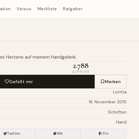
ration
Versus
Merkliste
Ratgeber
es Herzens auf meinem
Handgelenk
.
2.788
AUFRUFE
Gefällt mir
Merken
Loritta
16. November 2015
Schriften
Hand
Twitter
WA
Pin