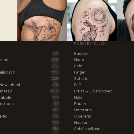
KÖRPERSTELLEN
Rücken
341
lumen
Hand
336
Bein
284
alistisch
Finger
253
Schulter
226
 Newschool
Fuß
215
antasy
Brust & Oberkörper
200
ymbole
Hals
194
ortraits
Bauch
187
Unterarm
182
ltic
Oberarm
176
Nacken
158
Schlüsselbein
153