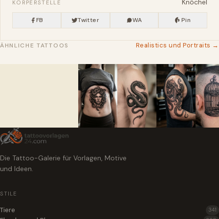
Knöchel
KÖRPERSTELLE
FB
Twitter
WA
Pin
Realistics und Portraits →
ÄHNLICHE TATTOOS
Die Tattoo-Galerie für Vorlagen, Motive
und Ideen.
STILE
Tiere
341