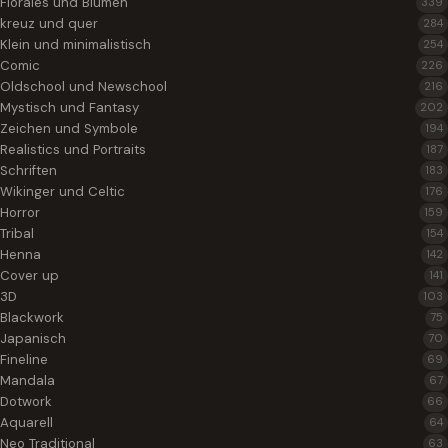
Florales und Blumen
339
kreuz und quer
284
Klein und minimalistisch
254
Comic
226
Oldschool und Newschool
216
Mystisch und Fantasy
202
Zeichen und Symbole
194
Realistics und Portraits
187
Schriften
183
Wikinger und Celtic
176
Horror
159
Tribal
154
Henna
142
Cover up
141
3D
103
Blackwork
75
Japanisch
70
Fineline
69
Mandala
67
Dotwork
66
Aquarell
64
Neo Traditional
63