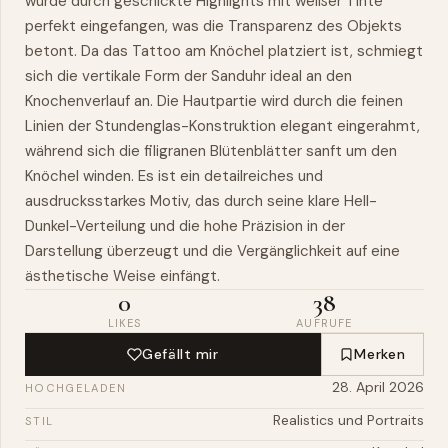
wurde durch geschickte Highlights mit weißer Tinte
perfekt eingefangen, was die Transparenz des Objekts
betont. Da das Tattoo am Knöchel platziert ist, schmiegt
sich die vertikale Form der Sanduhr ideal an den
Knochenverlauf an. Die Hautpartie wird durch die feinen
Linien der Stundenglas-Konstruktion elegant eingerahmt,
während sich die filigranen Blütenblätter sanft um den
Knöchel winden. Es ist ein detailreiches und
ausdrucksstarkes Motiv, das durch seine klare Hell-
Dunkel-Verteilung und die hohe Präzision in der
Darstellung überzeugt und die Vergänglichkeit auf eine
ästhetische Weise einfängt.
0
38
LIKES
AUFRUFE
Gefällt mir
Merken
28. April 2026
HOCHGELADEN
Realistics und Portraits
STIL