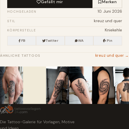
Gefällt mir
Merken
10. Juni 2026
HOCHGELADEN
kreuz und quer
STIL
Kniekehle
KÖRPERSTELLE
FB
Twitter
WA
Pin
kreuz und quer →
ÄHNLICHE TATTOOS
Die Tattoo-Galerie für Vorlagen, Motive
und Ideen.