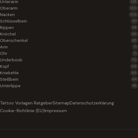
Unterarm
135
Oberarm
120
Nacken
103
Schlüsselbein
97
Rippen
88
Knöchel
86
Oberschenkel
85
Arm
71
Ohr
71
Underboob
70
Kopf
69
Kniekehle
66
Steißbein
64
Unterlippe
45
Tattoo Vorlagen Ratgeber
Sitemap
Datenschutzerklärung
Cookie-Richtlinie (EU)
Impressum