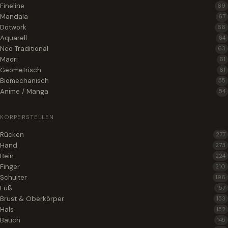
Fineline
69
Mandala
67
Dotwork
66
Aquarell
64
Neo Traditional
63
Maori
61
Geometrisch
61
Biomechanisch
55
Anime / Manga
54
KÖRPERSTELLEN
Rücken
277
Hand
273
Bein
224
Finger
210
Schulter
196
Fuß
157
Brust & Oberkörper
153
Hals
152
Bauch
145