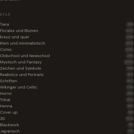
STILE
Tiere
341
Florales und Blumen
337
kreuz und quer
284
Klein und minimalistisch
253
Comic
226
Oldschool und Newschool
215
Mystisch und Fantasy
200
Zeichen und Symbole
194
Realistics und Portraits
187
Schriften
182
Wikinger und Celtic
176
Horror
158
Tribal
153
Henna
142
Cover up
141
3D
103
Blackwork
75
Japanisch
70