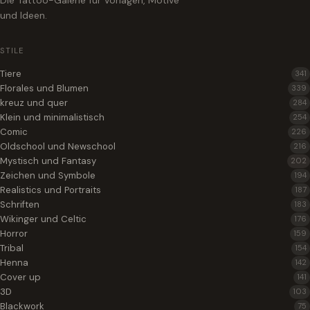
Die Tattoo-Galerie für Vorlagen, Motive
und Ideen.
STILE
Tiere
341
Florales und Blumen
339
kreuz und quer
284
Klein und minimalistisch
254
Comic
226
Oldschool und Newschool
216
Mystisch und Fantasy
202
Zeichen und Symbole
194
Realistics und Portraits
187
Schriften
183
Wikinger und Celtic
176
Horror
159
Tribal
154
Henna
142
Cover up
141
3D
103
Blackwork
75