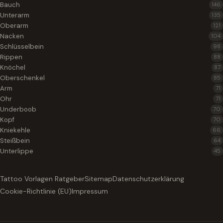
Bauch
146
Unterarm
135
Oberarm
121
Nacken
104
Schlüsselbein
98
Rippen
88
Knöchel
87
Oberschenkel
85
Arm
71
Ohr
71
Underboob
70
Kopf
70
Kniekehle
66
Steißbein
64
Unterlippe
45
Tattoo Vorlagen Ratgeber
Sitemap
Datenschutzerklärung
Cookie-Richtlinie (EU)
Impressum