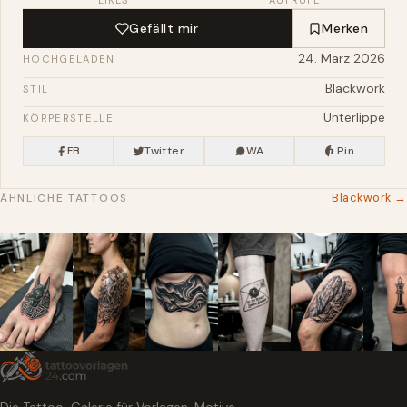
Gefällt mir
Merken
24. März 2026
HOCHGELADEN
Blackwork
STIL
Unterlippe
KÖRPERSTELLE
FB
Twitter
WA
Pin
Blackwork →
ÄHNLICHE TATTOOS