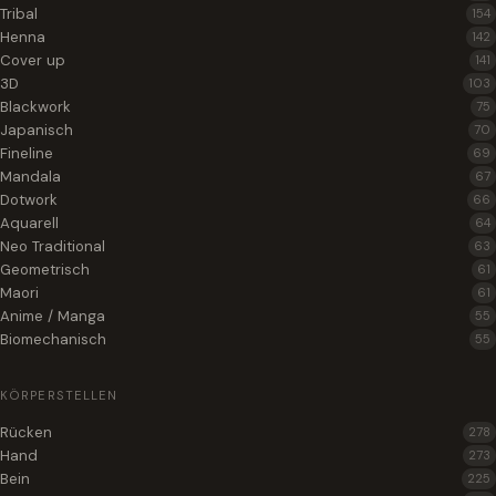
Tribal
154
Henna
142
Cover up
141
3D
103
Blackwork
75
Japanisch
70
Fineline
69
Mandala
67
Dotwork
66
Aquarell
64
Neo Traditional
63
Geometrisch
61
Maori
61
Anime / Manga
55
Biomechanisch
55
KÖRPERSTELLEN
Rücken
278
Hand
273
Bein
225