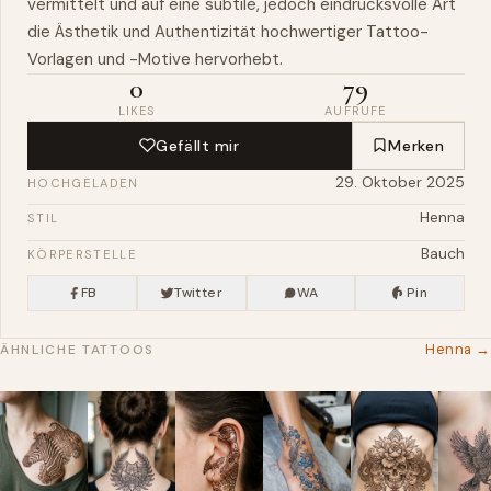
vermittelt und auf eine subtile, jedoch eindrucksvolle Art
die Ästhetik und Authentizität hochwertiger Tattoo-
Vorlagen und -Motive hervorhebt.
0
79
LIKES
AUFRUFE
Gefällt mir
Merken
29. Oktober 2025
HOCHGELADEN
Henna
STIL
Bauch
KÖRPERSTELLE
FB
Twitter
WA
Pin
Henna →
ÄHNLICHE TATTOOS