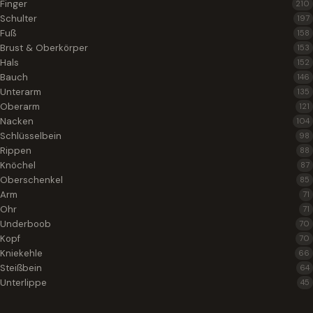
Finger
210
Schulter
197
Fuß
158
Brust & Oberkörper
153
Hals
152
Bauch
146
Unterarm
135
Oberarm
121
Nacken
104
Schlüsselbein
98
Rippen
88
Knöchel
87
Oberschenkel
85
Arm
71
Ohr
71
Underboob
70
Kopf
70
Kniekehle
66
Steißbein
64
Unterlippe
45