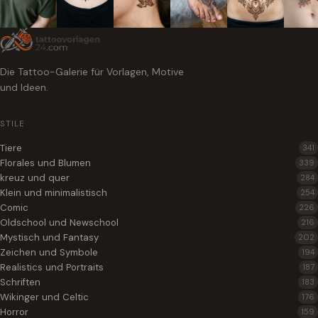
Die Tattoo-Galerie für Vorlagen, Motive
und Ideen.
STILE
Tiere
341
Florales und Blumen
339
kreuz und quer
284
Klein und minimalistisch
254
Comic
226
Oldschool und Newschool
216
Mystisch und Fantasy
202
Zeichen und Symbole
194
Realistics und Portraits
187
Schriften
183
Wikinger und Celtic
176
Horror
159