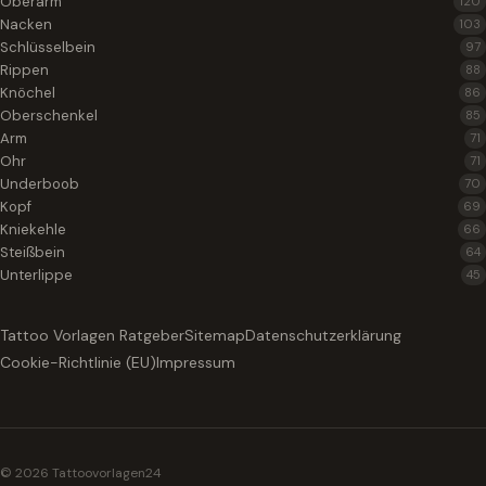
Oberarm
120
Nacken
103
Schlüsselbein
97
Rippen
88
Knöchel
86
Oberschenkel
85
Arm
71
Ohr
71
Underboob
70
Kopf
69
Kniekehle
66
Steißbein
64
Unterlippe
45
Tattoo Vorlagen Ratgeber
Sitemap
Datenschutzerklärung
Cookie-Richtlinie (EU)
Impressum
© 2026 Tattoovorlagen24