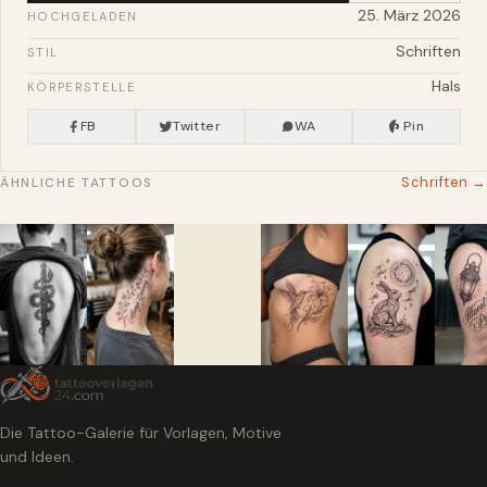
25. März 2026
HOCHGELADEN
Schriften
STIL
Hals
KÖRPERSTELLE
FB
Twitter
WA
Pin
Schriften →
ÄHNLICHE TATTOOS
Die Tattoo-Galerie für Vorlagen, Motive
und Ideen.