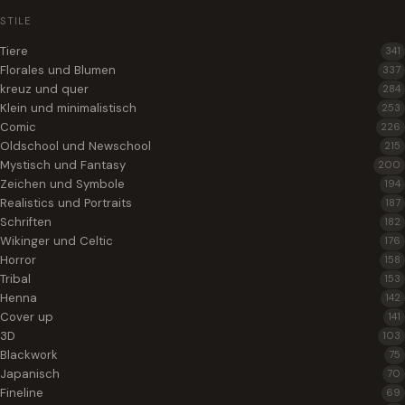
STILE
Tiere
341
Florales und Blumen
337
kreuz und quer
284
Klein und minimalistisch
253
Comic
226
Oldschool und Newschool
215
Mystisch und Fantasy
200
Zeichen und Symbole
194
Realistics und Portraits
187
Schriften
182
Wikinger und Celtic
176
Horror
158
Tribal
153
Henna
142
Cover up
141
3D
103
Blackwork
75
Japanisch
70
Fineline
69