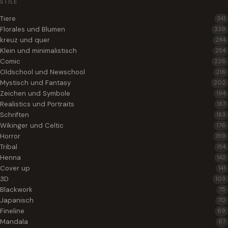
STILE
Tiere
341
Florales und Blumen
339
kreuz und quer
284
Klein und minimalistisch
254
Comic
226
Oldschool und Newschool
216
Mystisch und Fantasy
202
Zeichen und Symbole
194
Realistics und Portraits
187
Schriften
183
Wikinger und Celtic
176
Horror
159
Tribal
154
Henna
142
Cover up
141
3D
103
Blackwork
75
Japanisch
70
Fineline
69
Mandala
67