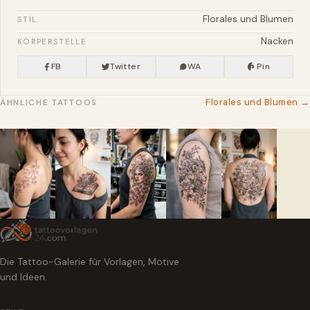
Florales und Blumen
STIL
Nacken
KÖRPERSTELLE
FB
Twitter
WA
Pin
Florales und Blumen →
ÄHNLICHE TATTOOS
Die Tattoo-Galerie für Vorlagen, Motive
und Ideen.