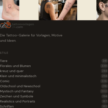
Die Tattoo-Galerie für Vorlagen, Motive
und Ideen.
STILE
Tiere
341
Florales und Blumen
339
kreuz und quer
284
Klein und minimalistisch
254
Comic
226
Oldschool und Newschool
216
Mystisch und Fantasy
202
Zeichen und Symbole
194
Realistics und Portraits
187
Schriften
183