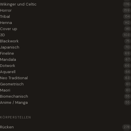
Wikinger und Celtic
176
Horror
159
Tribal
154
Henna
142
Cover up
141
3D
103
Blackwork
75
Japanisch
70
Fineline
69
Mandala
67
Dotwork
66
Aquarell
64
Neo Traditional
63
Geometrisch
61
Maori
61
Biomechanisch
55
Anime / Manga
55
KÖRPERSTELLEN
Rücken
278