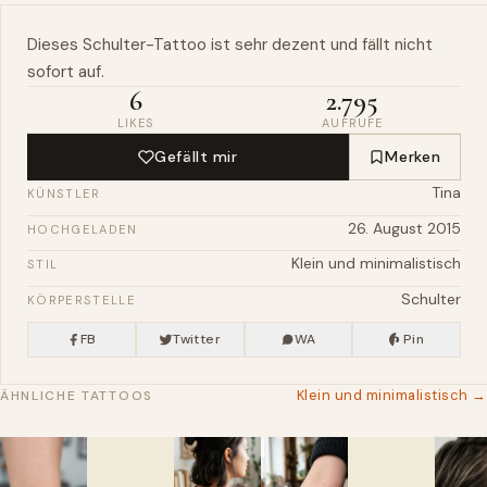
Dieses Schulter-Tattoo ist
sehr
dezent und fällt nicht
sofort auf.
6
2.795
LIKES
AUFRUFE
Gefällt mir
Merken
Tina
KÜNSTLER
26. August 2015
HOCHGELADEN
Klein und minimalistisch
STIL
Schulter
KÖRPERSTELLE
FB
Twitter
WA
Pin
Klein und minimalistisch →
ÄHNLICHE TATTOOS