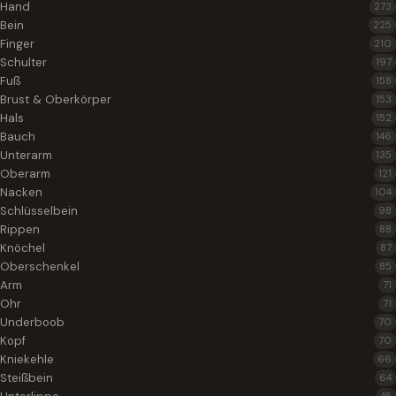
Hand
273
Bein
225
Finger
210
Schulter
197
Fuß
158
Brust & Oberkörper
153
Hals
152
Bauch
146
Unterarm
135
Oberarm
121
Nacken
104
Schlüsselbein
98
Rippen
88
Knöchel
87
Oberschenkel
85
Arm
71
Ohr
71
Underboob
70
Kopf
70
Kniekehle
66
Steißbein
64